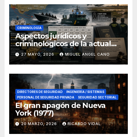
CRIMINOLOGÍA
Aspectos jurídicos y
criminológicos de la actual
lucha contra el narcotráfico
27 MAYO, 2026
MIGUEL ANGEL CANO
en el sur de España
DIRECTORES DE SEGURIDAD
INGENIERÍA / SISTEMAS
PERSONAL DE SEGURIDAD PRIVADA
SEGURIDAD SECTORIAL
El gran apagón de Nueva
York (1977)
20 MARZO, 2026
RICARDO VIDAL