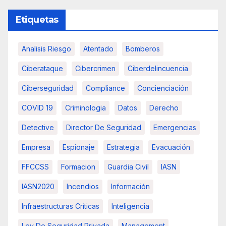
Etiquetas
Analisis Riesgo
Atentado
Bomberos
Ciberataque
Cibercrimen
Ciberdelincuencia
Ciberseguridad
Compliance
Concienciación
COVID 19
Criminologia
Datos
Derecho
Detective
Director De Seguridad
Emergencias
Empresa
Espionaje
Estrategia
Evacuación
FFCCSS
Formacion
Guardia Civil
IASN
IASN2020
Incendios
Información
Infraestructuras Críticas
Inteligencia
Ley De Seguridad Privada
Management