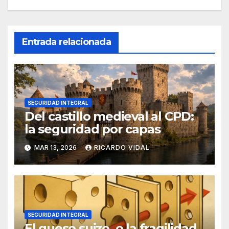
Entrada relacionada
SEGURIDAD INTEGRAL
Del castillo medieval al CPD:
la seguridad por capas
MAR 13, 2026
RICARDO VIDAL
SEGURIDAD INTEGRAL
El queso suizo, o la fragilidad