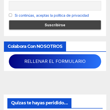
Si continúas, aceptas la política de privacidad
Colabora Con NOSOTROS
RELLENAR EL FORMULARIO
Quizas te hayas peridido...