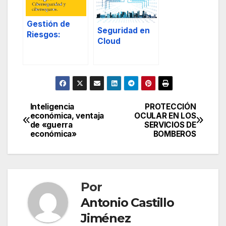
d.
Gestión de
Seguridad en
Riesgos:
Cloud
ciberseguridad
Computing Pt.
y
1
ciberseguros.
Inteligencia
PROTECCIÓN
Navegación
económica, ventaja
OCULAR EN LOS
de «guerra
SERVICIOS DE
de
económica»
BOMBEROS
entradas
Por
Antonio Castillo
Jiménez