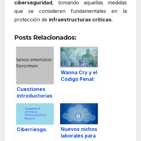
ciberseguridad
, tomando aquellas medidas
que se consideren fundamentales en la
protección de
infraestructuras críticas
.
Posts Relacionados:
Wanna Cry y el
Código Penal:
artículos 264,
Cuestiones
264 bis y 264
introductorias
ter.
a la
Cibersegurida
d.
Nuevos nichos
Ciberriesgo.
laborales para