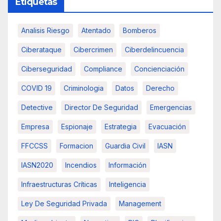
Etiquetas
Analisis Riesgo
Atentado
Bomberos
Ciberataque
Cibercrimen
Ciberdelincuencia
Ciberseguridad
Compliance
Concienciación
COVID 19
Criminologia
Datos
Derecho
Detective
Director De Seguridad
Emergencias
Empresa
Espionaje
Estrategia
Evacuación
FFCCSS
Formacion
Guardia Civil
IASN
IASN2020
Incendios
Información
Infraestructuras Críticas
Inteligencia
Ley De Seguridad Privada
Management