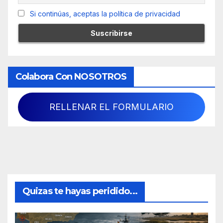
Si continúas, aceptas la política de privacidad
Colabora Con NOSOTROS
RELLENAR EL FORMULARIO
Quizas te hayas peridido...