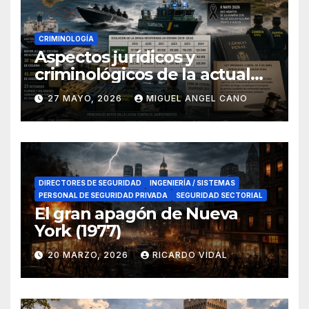
CRIMINOLOGÍA
Aspectos jurídicos y
criminológicos de la actual
lucha contra el narcotráfico
27 MAYO, 2026
MIGUEL ANGEL CANO
en el sur de España
DIRECTORES DE SEGURIDAD
INGENIERÍA / SISTEMAS
PERSONAL DE SEGURIDAD PRIVADA
SEGURIDAD SECTORIAL
El gran apagón de Nueva
York (1977)
20 MARZO, 2026
RICARDO VIDAL