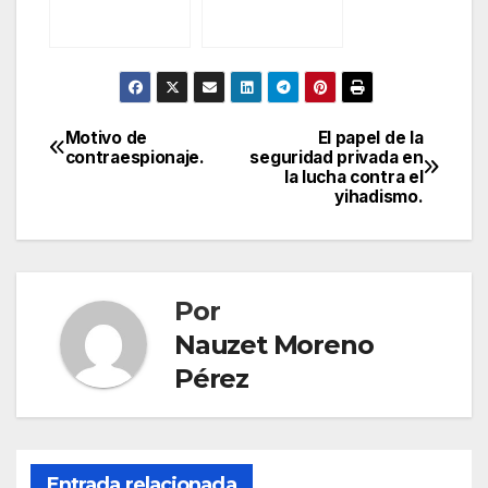
el Director de
Seguridad.
Motivo de
El papel de la
Navegación
contraespionaje.
seguridad privada en
la lucha contra el
de
yihadismo.
entradas
Por
Nauzet Moreno
Pérez
Entrada relacionada