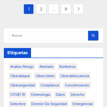
Paginación
1
2
…
9
de
entradas
Etiquetas
Analisis Riesgo
Atentado
Bomberos
Ciberataque
Cibercrimen
Ciberdelincuencia
Ciberseguridad
Compliance
Concienciación
COVID 19
Criminologia
Datos
Derecho
Detective
Director De Seguridad
Emergencias