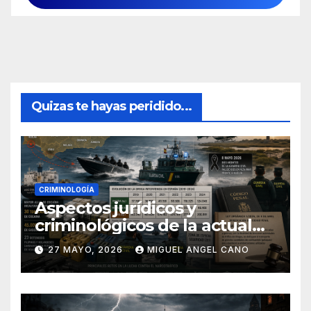
Quizas te hayas peridido...
CRIMINOLOGÍA
Aspectos jurídicos y
criminológicos de la actual
lucha contra el narcotráfico
27 MAYO, 2026
MIGUEL ANGEL CANO
en el sur de España