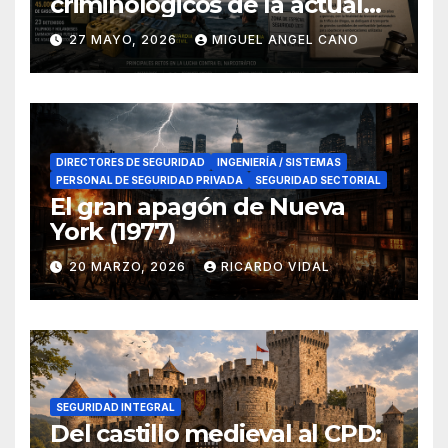
criminológicos de la actual
lucha contra el narcotráfico
27 MAYO, 2026
MIGUEL ANGEL CANO
en el sur de España
DIRECTORES DE SEGURIDAD
INGENIERÍA / SISTEMAS
PERSONAL DE SEGURIDAD PRIVADA
SEGURIDAD SECTORIAL
El gran apagón de Nueva
York (1977)
20 MARZO, 2026
RICARDO VIDAL
SEGURIDAD INTEGRAL
Del castillo medieval al CPD: