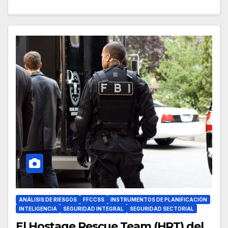
ANÁLISIS DE RIESGOS
FFCCSS
INSTRUMENTOS DE PLANIFICACIÓN
INTELIGENCIA
SEGURIDAD INTEGRAL
SEGURIDAD SECTORIAL
El Hostage Rescue Team (HRT) del