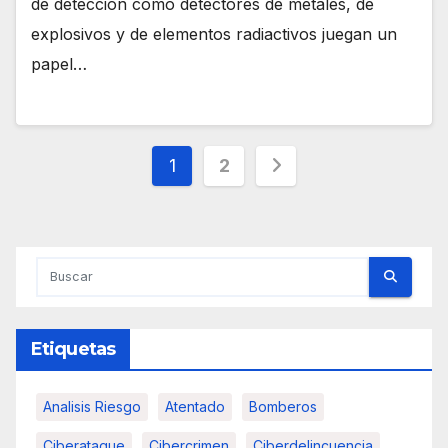
de detección como detectores de metales, de
explosivos y de elementos radiactivos juegan un
papel…
Paginación
1
2
de
entradas
Etiquetas
Analisis Riesgo
Atentado
Bomberos
Ciberataque
Cibercrimen
Ciberdelincuencia