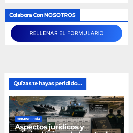
Colabora Con NOSOTROS
RELLENAR EL FORMULARIO
Quizas te hayas peridido...
CRIMINOLOGÍA
Aspectos jurídicos y