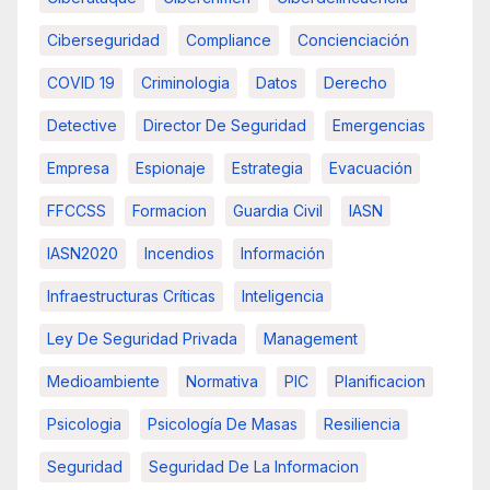
Ciberseguridad
Compliance
Concienciación
COVID 19
Criminologia
Datos
Derecho
Detective
Director De Seguridad
Emergencias
Empresa
Espionaje
Estrategia
Evacuación
FFCCSS
Formacion
Guardia Civil
IASN
IASN2020
Incendios
Información
Infraestructuras Críticas
Inteligencia
Ley De Seguridad Privada
Management
Medioambiente
Normativa
PIC
Planificacion
Psicologia
Psicología De Masas
Resiliencia
Seguridad
Seguridad De La Informacion