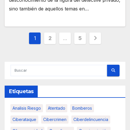
desconocimiento de la figura del detective privado,
sino también de aquellos temas en…
Paginación
1
2
…
5
de
entradas
Etiquetas
Analisis Riesgo
Atentado
Bomberos
Ciberataque
Cibercrimen
Ciberdelincuencia