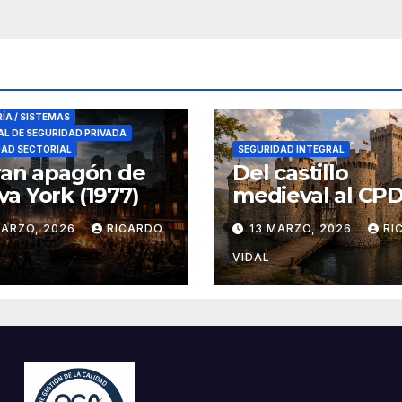
RES DE SEGURIDAD
RÍA / SISTEMAS
L DE SEGURIDAD PRIVADA
DAD SECTORIAL
SEGURIDAD INTEGRAL
ran apagón de
Del castillo
a York (1977)
medieval al CPD:
seguridad por c
MARZO, 2026
RICARDO
13 MARZO, 2026
RI
VIDAL