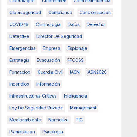
Ciberataque
Cibercrimen
Ciberdelincuencia
Ciberseguridad
Compliance
Concienciación
COVID 19
Criminologia
Datos
Derecho
Detective
Director De Seguridad
Emergencias
Empresa
Espionaje
Estrategia
Evacuación
FFCCSS
Formacion
Guardia Civil
IASN
IASN2020
Incendios
Información
Infraestructuras Críticas
Inteligencia
Ley De Seguridad Privada
Management
Medioambiente
Normativa
PIC
Planificacion
Psicologia