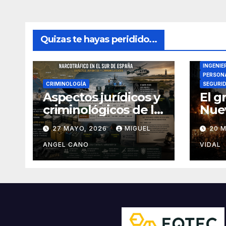
Quizas te hayas peridido...
DIRECTO
INGENIE
PERSONA
CRIMINOLOGÍA
SEGURI
Aspectos jurídicos y
El g
criminológicos de la
Nuev
actual lucha contra
27 MAYO, 2026
MIGUEL
20 
el narcotráfico en el
sur de España
ANGEL CANO
VIDAL