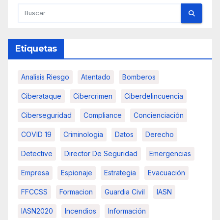
Etiquetas
Analisis Riesgo
Atentado
Bomberos
Ciberataque
Cibercrimen
Ciberdelincuencia
Ciberseguridad
Compliance
Concienciación
COVID 19
Criminologia
Datos
Derecho
Detective
Director De Seguridad
Emergencias
Empresa
Espionaje
Estrategia
Evacuación
FFCCSS
Formacion
Guardia Civil
IASN
IASN2020
Incendios
Información