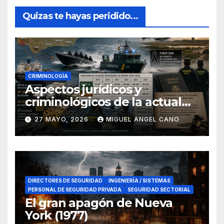
Quizas te hayas peridido...
CRIMINOLOGÍA
Aspectos jurídicos y
criminológicos de la actual
lucha contra el narcotráfico
27 MAYO, 2026
MIGUEL ANGEL CANO
en el sur de España
DIRECTORES DE SEGURIDAD
INGENIERÍA / SISTEMAS
PERSONAL DE SEGURIDAD PRIVADA
SEGURIDAD SECTORIAL
El gran apagón de Nueva
York (1977)