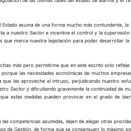
egulación de las últimas fases del estado de alarma y el r
 el Estado asuma de una forma mucho más contundente, la 
ta a nuestro Sector e incentive el control y la supervisión
tos que marca nuestra legislación para poder desarrollar la
chas más pero permitirme que en este escrito solo refleje
ón porque las necesidades económicas de muchos empresar
a que las aproveche el intruso, perjudicando nuestro esfu
stro Sector y dificultando gravemente la continuidad de m
l que estas medidas pueden provocar en el grado de bien
 las competencias asumidas, dejen de alegar otras priorid
os de Gestión, de forma que se consensuen lo máximo pos