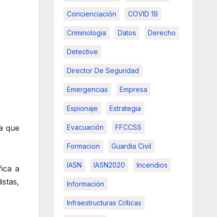
Concienciación
COVID 19
Criminologia
Datos
Derecho
Detective
Director De Seguridad
Emergencias
Empresa
Espionaje
Estrategia
Evacuación
FFCCSS
a que
Formacion
Guardia Civil
IASN
IASN2020
Incendios
fica a
istas,
Información
Infraestructuras Críticas