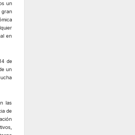
mos un
 gran
ómica
quier
ial en
14 de
de un
 lucha
n las
ia de
tación
ivos,