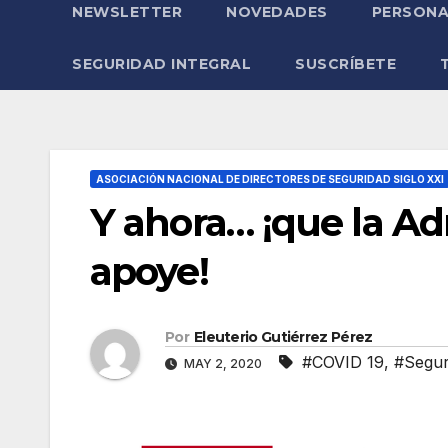
NEWSLETTER
NOVEDADES
PERSONA
SEGURIDAD INTEGRAL
SUSCRÍBETE
ASOCIACIÓN NACIONAL DE DIRECTORES DE SEGURIDAD SIGLO XXI
Y ahora… ¡que la A
apoye!
Por
Eleuterio Gutiérrez Pérez
#COVID 19
,
#Segur
MAY 2, 2020