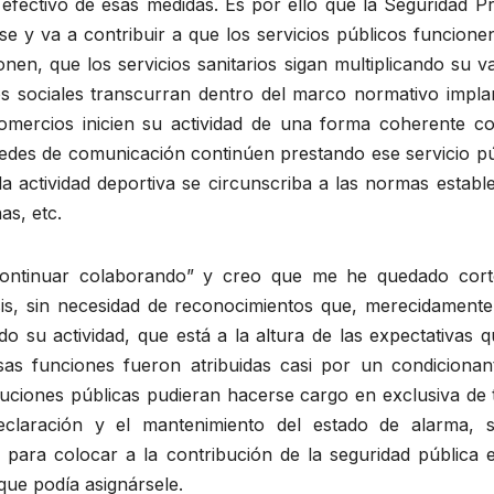
o efectivo de esas medidas. Es por ello que la Seguridad P
e y va a contribuir a que los servicios públicos funcione
onen, que los servicios sanitarios sigan multiplicando su v
os sociales transcurran dentro del marco normativo impla
omercios inicien su actividad de una forma coherente co
 redes de comunicación continúen prestando ese servicio p
a actividad deportiva se circunscriba a las normas establ
as, etc.
“continuar colaborando” y creo que me he quedado cort
is, sin necesidad de reconocimientos que, merecidamente
o su actividad, que está a la altura de las expectativas 
as funciones fueron atribuidas casi por un condicionan
tituciones públicas pudieran hacerse cargo en exclusiva de
declaración y el mantenimiento del estado de alarma, 
a para colocar a la contribución de la seguridad pública 
que podía asignársele.