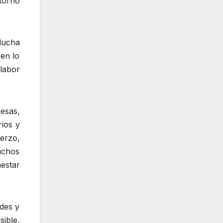
etorno
lucha
 en lo
 labor
 esas,
ios y
erzo,
uchos
estar
ades y
ible,