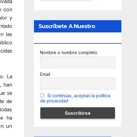
rivada
n con
alor y
Suscribete A Nuestro
ntado
n las
Newsletter
úblico
ecidas
Nombre o nombre completo
Email
o. La
, han
que se
Si continúas, aceptas la política
de privacidad
te de
 todas
se ha
en un