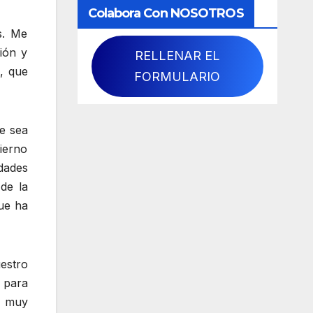
Colabora Con NOSOTROS
s. Me
ión y
RELLENAR EL
, que
FORMULARIO
e sea
ierno
dades
de la
ue ha
estro
 para
d muy