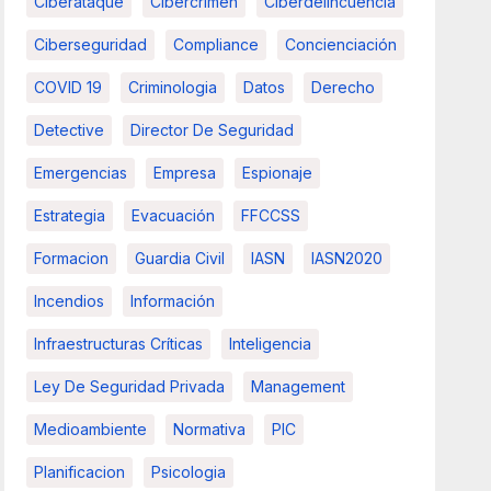
Ciberataque
Cibercrimen
Ciberdelincuencia
Ciberseguridad
Compliance
Concienciación
COVID 19
Criminologia
Datos
Derecho
Detective
Director De Seguridad
Emergencias
Empresa
Espionaje
Estrategia
Evacuación
FFCCSS
Formacion
Guardia Civil
IASN
IASN2020
Incendios
Información
Infraestructuras Críticas
Inteligencia
Ley De Seguridad Privada
Management
Medioambiente
Normativa
PIC
Planificacion
Psicologia