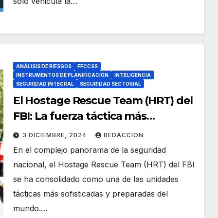
solo vehicula la…
ANÁLISIS DE RIESGOS
FFCCSS
INSTRUMENTOS DE PLANIFICACIÓN
INTELIGENCIA
SEGURIDAD INTEGRAL
SEGURIDAD SECTORIAL
El Hostage Rescue Team (HRT) del
FBI: La fuerza táctica más
avanzada de los Estados Unidos
3 DICIEMBRE, 2024
REDACCION
En el complejo panorama de la seguridad
nacional, el Hostage Rescue Team (HRT) del FBI
se ha consolidado como una de las unidades
tácticas más sofisticadas y preparadas del
mundo.…