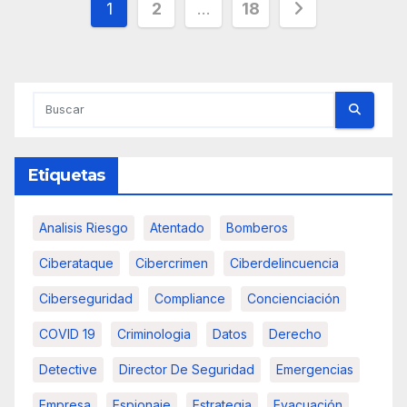
Paginación
1
2
…
18
de
entradas
Etiquetas
Analisis Riesgo
Atentado
Bomberos
Ciberataque
Cibercrimen
Ciberdelincuencia
Ciberseguridad
Compliance
Concienciación
COVID 19
Criminologia
Datos
Derecho
Detective
Director De Seguridad
Emergencias
Empresa
Espionaje
Estrategia
Evacuación