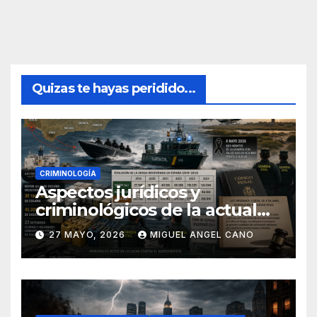
Quizas te hayas peridido...
CRIMINOLOGÍA
Aspectos jurídicos y
criminológicos de la actual
lucha contra el narcotráfico
27 MAYO, 2026
MIGUEL ANGEL CANO
en el sur de España