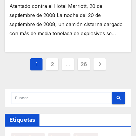
Atentado contra el Hotel Marriott, 20 de
septiembre de 2008 La noche del 20 de
septiembre de 2008, un camión cisterna cargado
con más de media tonelada de explosivos se…
Paginación
1
2
…
26
de
entradas
Etiquetas