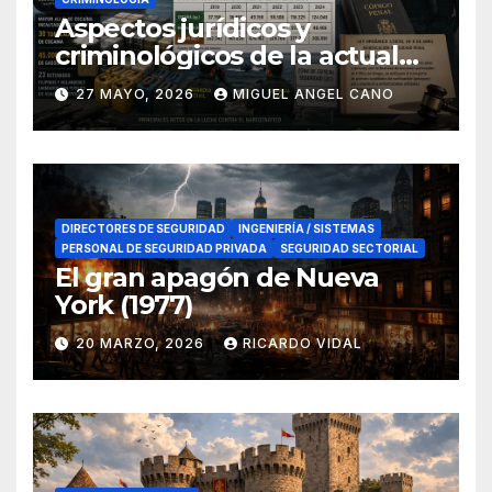
Aspectos jurídicos y
criminológicos de la actual
lucha contra el narcotráfico
27 MAYO, 2026
MIGUEL ANGEL CANO
en el sur de España
DIRECTORES DE SEGURIDAD
INGENIERÍA / SISTEMAS
PERSONAL DE SEGURIDAD PRIVADA
SEGURIDAD SECTORIAL
El gran apagón de Nueva
York (1977)
20 MARZO, 2026
RICARDO VIDAL