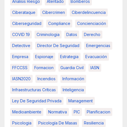
Analisis Riesgo
Atentado
Bomberos
Ciberataque
Cibercrimen
Ciberdelincuencia
Ciberseguridad
Compliance
Concienciación
COVID 19
Criminologia
Datos
Derecho
Detective
Director De Seguridad
Emergencias
Empresa
Espionaje
Estrategia
Evacuación
FFCCSS
Formacion
Guardia Civil
IASN
IASN2020
Incendios
Información
Infraestructuras Críticas
Inteligencia
Ley De Seguridad Privada
Management
Medioambiente
Normativa
PIC
Planificacion
Psicologia
Psicología De Masas
Resiliencia