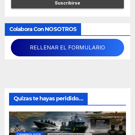
Colabora Con NOSOTROS
RELLENAR EL FORMULARIO
Quizas te hayas peridido...
CRIMINOLOGÍA