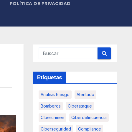
POLÍTICA DE PRIVACIDAD
Etiquetas
,
Analisis Riesgo
Atentado
Bomberos
Ciberataque
Cibercrimen
Ciberdelincuencia
Ciberseguridad
Compliance