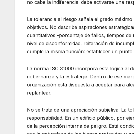
no cabe la indiferencia: debe activarse una res
La tolerancia al riesgo señala el grado máximo
objetivos. No describe aspiraciones estratégi
cuantitativos -porcentaje de fallos, tiempos d
nivel de disconformidad, reiteración de incump
cumple la misma función: establecer un punto a 
La norma ISO 31000 incorpora esta lógica al de
gobernanza y la estrategia. Dentro de ese marc
organización está dispuesta a aceptar para alca
replantear.
No se trata de una apreciación subjetiva. La to
responsabilidad. En un edificio público, por ej
de la percepción interna de peligro. Está condi
por la naturaleza de los bienes protegidos y p