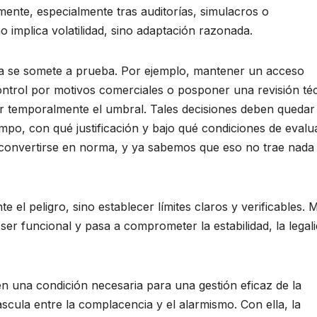
amente, especialmente tras auditorías, simulacros o
o implica volatilidad, sino adaptación razonada.
cia se somete a prueba. Por ejemplo, mantener un acceso
 control por motivos comerciales o posponer una revisión té
ar temporalmente el umbral. Tales decisiones deben quedar
mpo, con qué justificación y bajo qué condiciones de evalu
e convertirse en norma, y ya sabemos que eso no trae nada
e el peligro, sino establecer límites claros y verificables.
e ser funcional y pasa a comprometer la estabilidad, la legal
en una condición necesaria para una gestión eficaz de la
bascula entre la complacencia y el alarmismo. Con ella, la