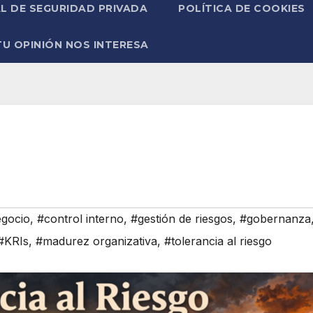
L DE SEGURIDAD PRIVADA
POLÍTICA DE COOKIES
TU OPINIÓN NOS INTERESA
egocio
,
#control interno
,
#gestión de riesgos
,
#gobernanza
#KRIs
,
#madurez organizativa
,
#tolerancia al riesgo