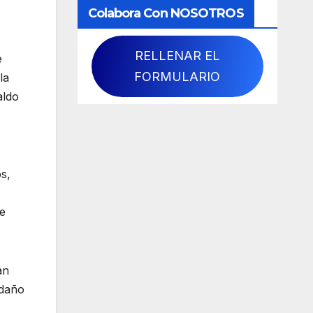
Colabora Con NOSOTROS
RELLENAR EL
e
FORMULARIO
la
aldo
s,
de
an
 daño