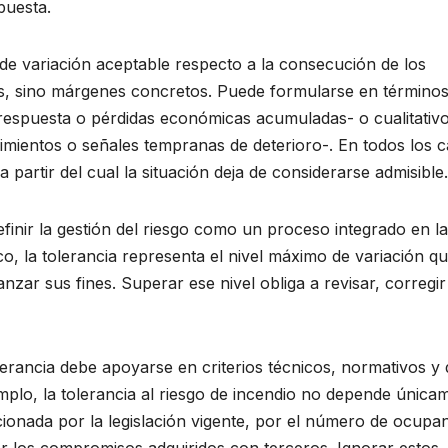
puesta.
 de variación aceptable respecto a la consecución de los
cas, sino márgenes concretos. Puede formularse en término
e respuesta o pérdidas económicas acumuladas- o cualitativo
limientos o señales tempranas de deterioro-. En todos los 
partir del cual la situación deja de considerarse admisible.
finir la gestión del riesgo como un proceso integrado en la
o, la tolerancia representa el nivel máximo de variación qu
nzar sus fines. Superar ese nivel obliga a revisar, corregir
lerancia debe apoyarse en criterios técnicos, normativos y 
emplo, la tolerancia al riesgo de incendio no depende única
cionada por la legislación vigente, por el número de ocupan
or los compromisos adquiridos con terceros. Ignorar estos