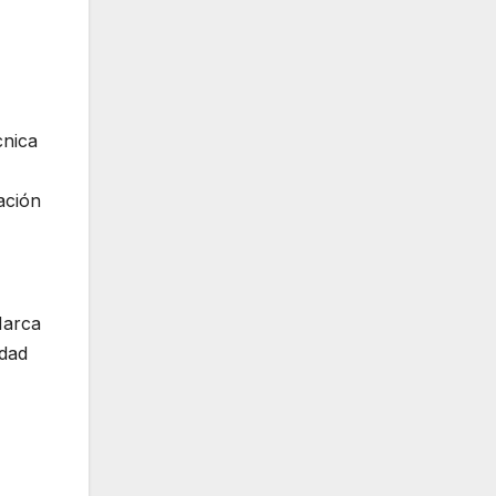
cnica
ación
 Marca
idad