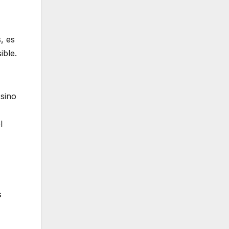
, es
ible.
sino
l
s