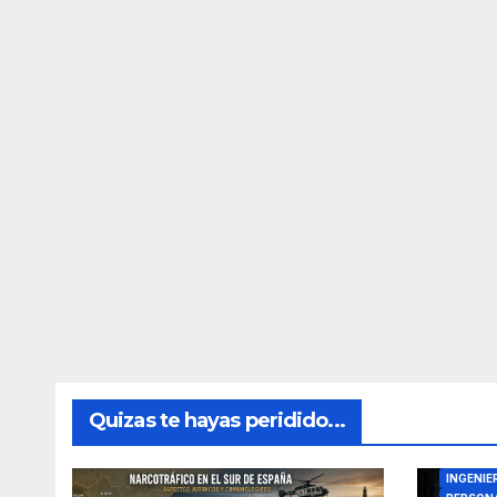
Quizas te hayas peridido...
DIRECTO
INGENIE