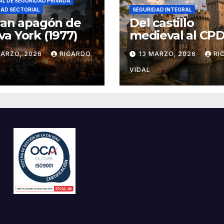
L DE SEGURIDAD PRIVADA
DAD SECTORIAL
SEGURIDAD INTEGRAL
ran apagón de
Del castillo
a York (1977)
medieval al CPD:
seguridad por c
MARZO, 2026
RICARDO
13 MARZO, 2026
RI
VIDAL