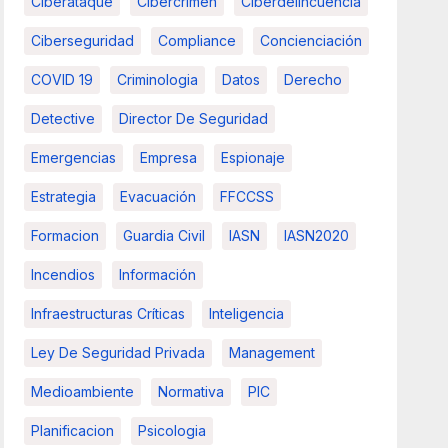
Ciberataque
Cibercrimen
Ciberdelincuencia
Ciberseguridad
Compliance
Concienciación
COVID 19
Criminologia
Datos
Derecho
Detective
Director De Seguridad
Emergencias
Empresa
Espionaje
Estrategia
Evacuación
FFCCSS
Formacion
Guardia Civil
IASN
IASN2020
Incendios
Información
Infraestructuras Críticas
Inteligencia
Ley De Seguridad Privada
Management
Medioambiente
Normativa
PIC
Planificacion
Psicologia