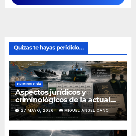
Quizas te hayas peridido...
CRIMINOLOGÍA
Aspectos jurídicos y
criminológicos de la actual
lucha contra el narcotráfico
27 MAYO, 2026
MIGUEL ANGEL CANO
en el sur de España