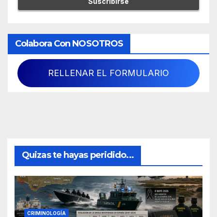
Colabora Con NOSOTROS
RELLENAR EL FORMULARIO
Quizas te hayas peridido...
CRIMINOLOGÍA