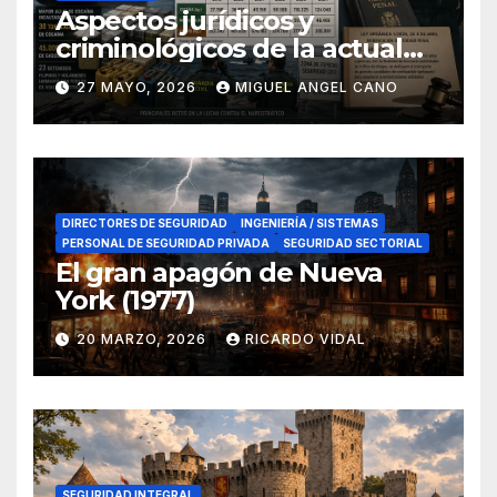
Aspectos jurídicos y
criminológicos de la actual
lucha contra el narcotráfico
27 MAYO, 2026
MIGUEL ANGEL CANO
en el sur de España
DIRECTORES DE SEGURIDAD
INGENIERÍA / SISTEMAS
PERSONAL DE SEGURIDAD PRIVADA
SEGURIDAD SECTORIAL
El gran apagón de Nueva
York (1977)
20 MARZO, 2026
RICARDO VIDAL
SEGURIDAD INTEGRAL