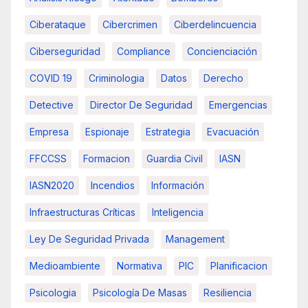
Ciberataque
Cibercrimen
Ciberdelincuencia
Ciberseguridad
Compliance
Concienciación
COVID 19
Criminologia
Datos
Derecho
Detective
Director De Seguridad
Emergencias
Empresa
Espionaje
Estrategia
Evacuación
FFCCSS
Formacion
Guardia Civil
IASN
IASN2020
Incendios
Información
Infraestructuras Críticas
Inteligencia
Ley De Seguridad Privada
Management
Medioambiente
Normativa
PIC
Planificacion
Psicologia
Psicología De Masas
Resiliencia