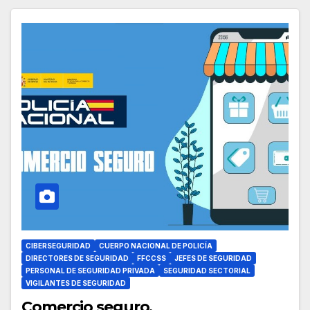
CIBERSEGURIDAD
CUERPO NACIONAL DE POLICÍA
DIRECTORES DE SEGURIDAD
FFCCSS
JEFES DE SEGURIDAD
PERSONAL DE SEGURIDAD PRIVADA
SEGURIDAD SECTORIAL
VIGILANTES DE SEGURIDAD
Comercio seguro.