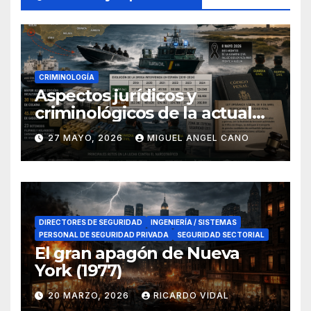
CRIMINOLOGÍA
Aspectos jurídicos y
criminológicos de la actual
lucha contra el narcotráfico
27 MAYO, 2026
MIGUEL ANGEL CANO
en el sur de España
DIRECTORES DE SEGURIDAD
INGENIERÍA / SISTEMAS
PERSONAL DE SEGURIDAD PRIVADA
SEGURIDAD SECTORIAL
El gran apagón de Nueva
York (1977)
20 MARZO, 2026
RICARDO VIDAL