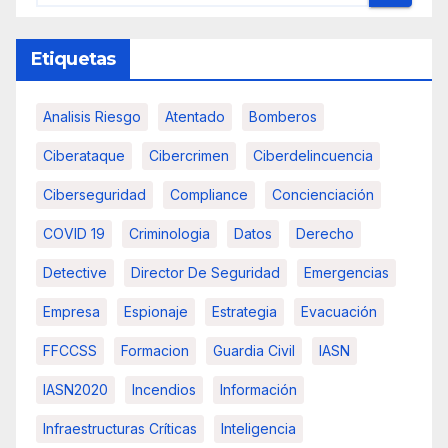
Etiquetas
Analisis Riesgo
Atentado
Bomberos
Ciberataque
Cibercrimen
Ciberdelincuencia
Ciberseguridad
Compliance
Concienciación
COVID 19
Criminologia
Datos
Derecho
Detective
Director De Seguridad
Emergencias
Empresa
Espionaje
Estrategia
Evacuación
FFCCSS
Formacion
Guardia Civil
IASN
IASN2020
Incendios
Información
Infraestructuras Críticas
Inteligencia