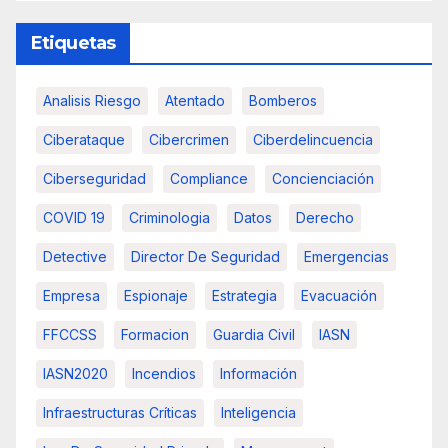
Etiquetas
Analisis Riesgo
Atentado
Bomberos
Ciberataque
Cibercrimen
Ciberdelincuencia
Ciberseguridad
Compliance
Concienciación
COVID 19
Criminologia
Datos
Derecho
Detective
Director De Seguridad
Emergencias
Empresa
Espionaje
Estrategia
Evacuación
FFCCSS
Formacion
Guardia Civil
IASN
IASN2020
Incendios
Información
Infraestructuras Críticas
Inteligencia