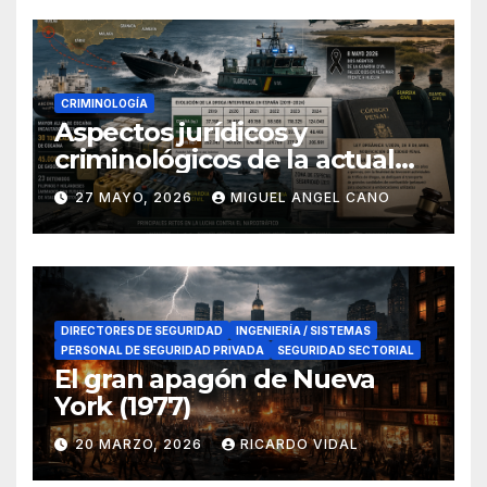
CRIMINOLOGÍA
Aspectos jurídicos y
criminológicos de la actual
lucha contra el narcotráfico
27 MAYO, 2026
MIGUEL ANGEL CANO
en el sur de España
DIRECTORES DE SEGURIDAD
INGENIERÍA / SISTEMAS
PERSONAL DE SEGURIDAD PRIVADA
SEGURIDAD SECTORIAL
El gran apagón de Nueva
York (1977)
20 MARZO, 2026
RICARDO VIDAL