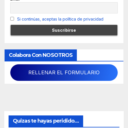
Si continúas, aceptas la política de privacidad
Colabora Con NOSOTROS
RELLENAR EL FORMULARIO
Quizas te hayas peridido...