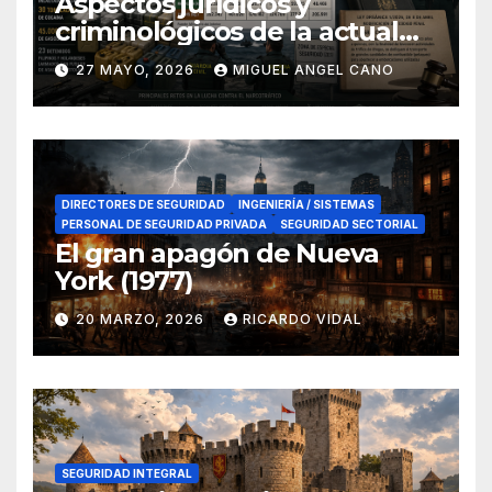
Aspectos jurídicos y
criminológicos de la actual
lucha contra el narcotráfico
27 MAYO, 2026
MIGUEL ANGEL CANO
en el sur de España
DIRECTORES DE SEGURIDAD
INGENIERÍA / SISTEMAS
PERSONAL DE SEGURIDAD PRIVADA
SEGURIDAD SECTORIAL
El gran apagón de Nueva
York (1977)
20 MARZO, 2026
RICARDO VIDAL
SEGURIDAD INTEGRAL