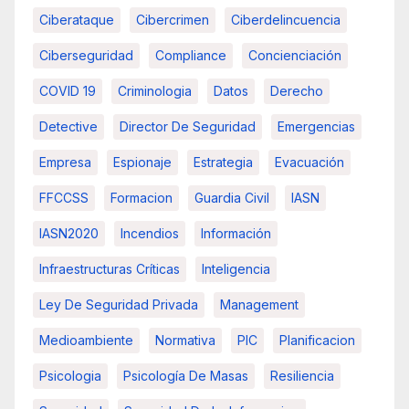
Ciberataque
Cibercrimen
Ciberdelincuencia
Ciberseguridad
Compliance
Concienciación
COVID 19
Criminologia
Datos
Derecho
Detective
Director De Seguridad
Emergencias
Empresa
Espionaje
Estrategia
Evacuación
FFCCSS
Formacion
Guardia Civil
IASN
IASN2020
Incendios
Información
Infraestructuras Críticas
Inteligencia
Ley De Seguridad Privada
Management
Medioambiente
Normativa
PIC
Planificacion
Psicologia
Psicología De Masas
Resiliencia