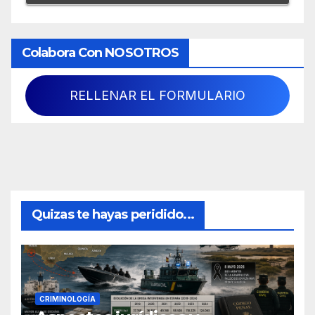
Colabora Con NOSOTROS
RELLENAR EL FORMULARIO
Quizas te hayas peridido...
CRIMINOLOGÍA