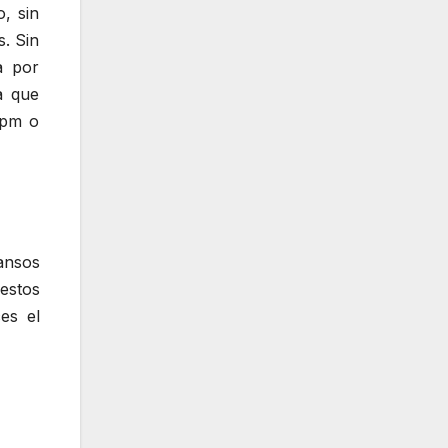
, sin
. Sin
a por
a que
ppm o
ansos
 estos
es el