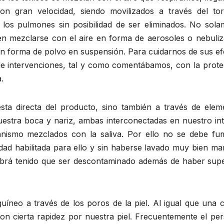
n gran velocidad, siendo movilizados a través del tor
los pulmones sin posibilidad de ser eliminados. No sola
en mezclarse con el aire en forma de aerosoles o nebuliz
 en forma de polvo en suspensión. Para cuidarnos de sus e
e intervenciones, tal y como comentábamos, con la prote
.
gesta directa del producto, sino también a través de elem
tra boca y nariz, ambas interconectadas en nuestro inte
anismo mezclados con la saliva. Por ello no se debe fu
dad habilitada para ello y sin haberse lavado muy bien ma
 habrá tenido que ser descontaminado además de haber sup
uíneo a través de los poros de la piel. Al igual que una 
n cierta rapidez por nuestra piel. Frecuentemente el per