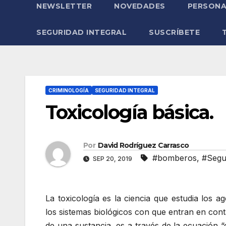
NEWSLETTER
NOVEDADES
PERSONA
SEGURIDAD INTEGRAL
SUSCRÍBETE
CRIMINOLOGÍA
SEGURIDAD INTEGRAL
Toxicología básica.
Por
David Rodríguez Carrasco
#bomberos
,
#Segur
SEP 20, 2019
La toxicología es la ciencia que estudia los 
los sistemas biológicos con que entran en cont
de una sustancia, es a través de la ecuación “