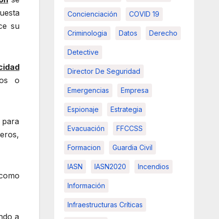
puesta
Concienciación
COVID 19
ce su
Criminologia
Datos
Derecho
Detective
cidad
Director De Seguridad
cos o
Emergencias
Empresa
Espionaje
Estrategia
 para
Evacuación
FFCCSS
eros,
Formacion
Guardia Civil
IASN
IASN2020
Incendios
 como
Información
Infraestructuras Críticas
ando a