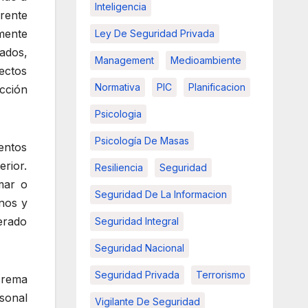
Inteligencia
rente
mente
Ley De Seguridad Privada
ados,
Management
Medioambiente
fectos
Normativa
PIC
Planificacion
cción
Psicologia
Psicología De Masas
entos
rior.
Resiliencia
Seguridad
mar o
Seguridad De La Informacion
nos y
erado
Seguridad Integral
Seguridad Nacional
Seguridad Privada
Terrorismo
crema
sonal
Vigilante De Seguridad