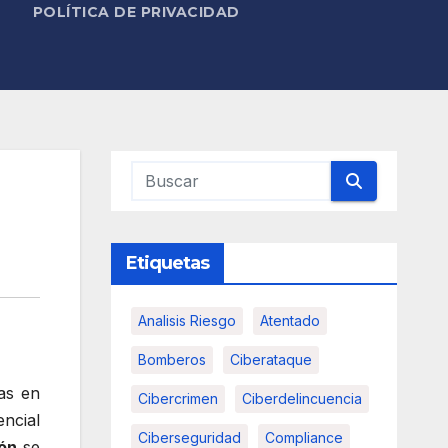
POLÍTICA DE PRIVACIDAD
Etiquetas
Analisis Riesgo
Atentado
Bomberos
Ciberataque
as en
Cibercrimen
Ciberdelincuencia
encial
Ciberseguridad
Compliance
ón
se