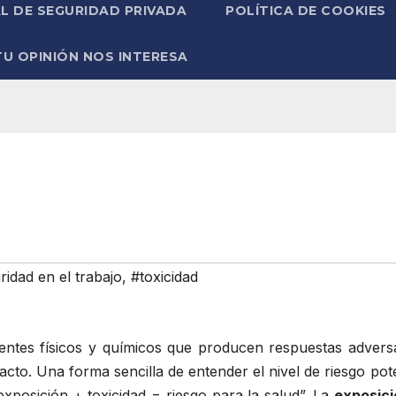
L DE SEGURIDAD PRIVADA
POLÍTICA DE COOKIES
TU OPINIÓN NOS INTERESA
idad en el trabajo
,
#toxicidad
agentes físicos y químicos que producen respuestas advers
acto. Una forma sencilla de entender el nivel de riesgo pot
exposición + toxicidad = riesgo para la salud”. La
exposici