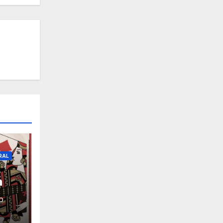
RAL
a
O