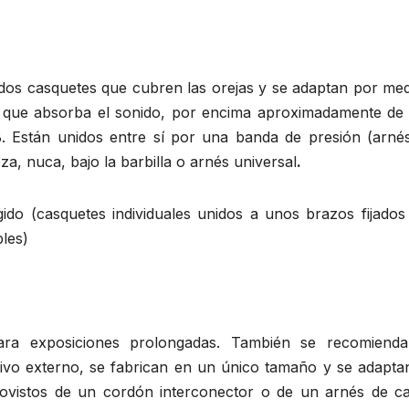
r dos casquetes que cubren las orejas y se adaptan por me
al que absorba el sonido, por encima aproximadamente de
Están unidos entre sí por una banda de presión (arnés
za, nuca, bajo la barbilla o arnés universal
.
do (casquetes individuales unidos a unos brazos fijados
bles)
ra exposiciones prolongadas. También se recomiend
tivo externo, se fabrican en un único tamaño y se adapta
rovistos de un cordón interconector o de un arnés de c