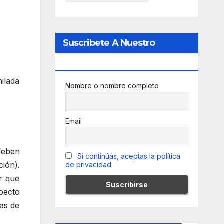
Suscribete A Nuestro
Newsletter
hilada
Nombre o nombre completo
Email
deben
Si continúas, aceptas la política
ión).
de privacidad
r que
specto
mas de