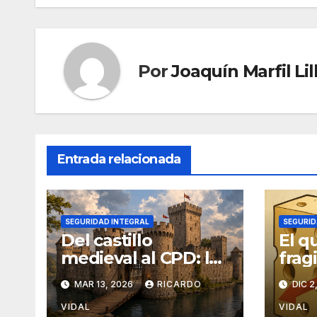
entradas
Por
Joaquín Marfil Lil
Entrada relacionada
SEGURIDAD INTEGRAL
SEGURID
Del castillo
El q
medieval al CPD: la
fragi
seguridad por
de l
MAR 13, 2026
RICARDO
DIC 2
capas
VIDAL
VIDAL