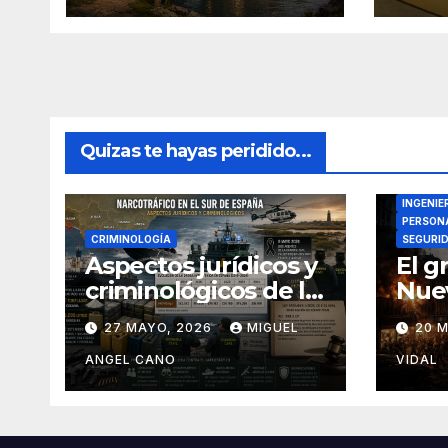
Quizas te hayas peridido...
DIRECTO
INGENIE
PERSONA
CRIMINOLOGÍA
SEGURI
Aspectos jurídicos y
El g
criminológicos de la
Nuev
actual lucha contra
27 MAYO, 2026
MIGUEL
20 
el narcotráfico en el
sur de España
ANGEL CANO
VIDAL