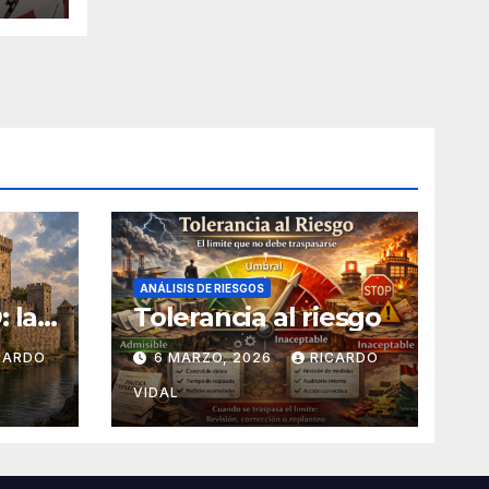
ANÁLISIS DE RIESGOS
 la
Tolerancia al riesgo
apas
CARDO
6 MARZO, 2026
RICARDO
VIDAL