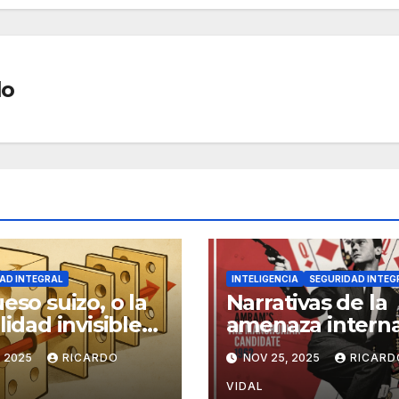
lo
AD INTEGRAL
INTELIGENCIA
SEGURIDAD INTEG
ueso suizo, o la
Narrativas de la
lidad invisible
amenaza intern
os sistemas
, 2025
RICARDO
NOV 25, 2025
RICARD
VIDAL