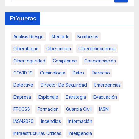
Etiquetas
Analisis Riesgo
Atentado
Bomberos
Ciberataque
Cibercrimen
Ciberdelincuencia
Ciberseguridad
Compliance
Concienciación
COVID 19
Criminologia
Datos
Derecho
Detective
Director De Seguridad
Emergencias
Empresa
Espionaje
Estrategia
Evacuación
FFCCSS
Formacion
Guardia Civil
IASN
IASN2020
Incendios
Información
Infraestructuras Críticas
Inteligencia