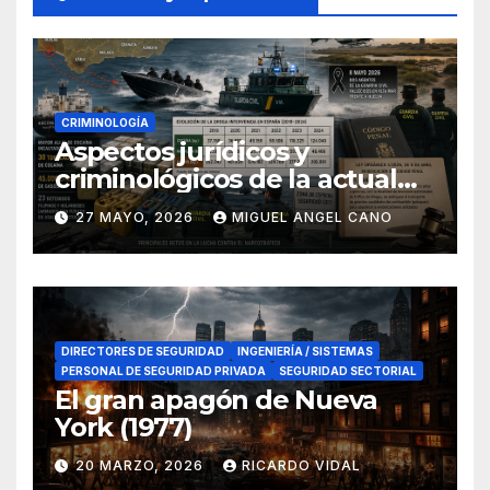
CRIMINOLOGÍA
Aspectos jurídicos y
criminológicos de la actual
lucha contra el narcotráfico
27 MAYO, 2026
MIGUEL ANGEL CANO
en el sur de España
DIRECTORES DE SEGURIDAD
INGENIERÍA / SISTEMAS
PERSONAL DE SEGURIDAD PRIVADA
SEGURIDAD SECTORIAL
El gran apagón de Nueva
York (1977)
20 MARZO, 2026
RICARDO VIDAL