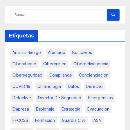
entradas
Etiquetas
Analisis Riesgo
Atentado
Bomberos
Ciberataque
Cibercrimen
Ciberdelincuencia
Ciberseguridad
Compliance
Concienciación
COVID 19
Criminologia
Datos
Derecho
Detective
Director De Seguridad
Emergencias
Empresa
Espionaje
Estrategia
Evacuación
FFCCSS
Formacion
Guardia Civil
IASN