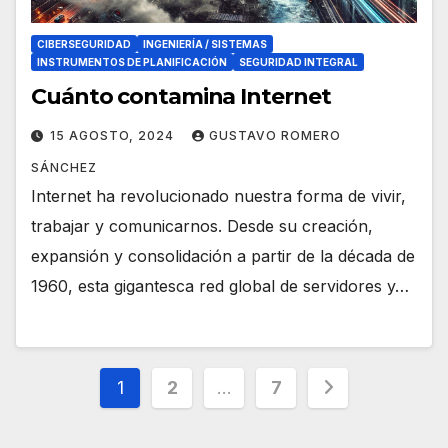
CIBERSEGURIDAD
INGENIERÍA / SISTEMAS
INSTRUMENTOS DE PLANIFICACIÓN
SEGURIDAD INTEGRAL
Cuánto contamina Internet
15 AGOSTO, 2024
GUSTAVO ROMERO
SÁNCHEZ
Internet ha revolucionado nuestra forma de vivir,
trabajar y comunicarnos. Desde su creación,
expansión y consolidación a partir de la década de
1960, esta gigantesca red global de servidores y…
Paginación
1
2
…
7
de