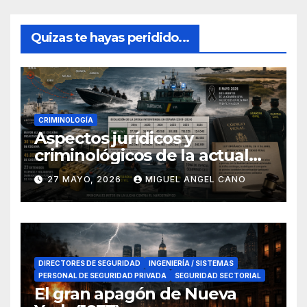
Quizas te hayas peridido...
CRIMINOLOGÍA
Aspectos jurídicos y
criminológicos de la actual
lucha contra el narcotráfico
27 MAYO, 2026
MIGUEL ANGEL CANO
en el sur de España
DIRECTORES DE SEGURIDAD
INGENIERÍA / SISTEMAS
PERSONAL DE SEGURIDAD PRIVADA
SEGURIDAD SECTORIAL
El gran apagón de Nueva