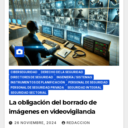
CIBERSEGURIDAD
DERECHO DE LA SEGURIDAD
DIRECTORES DE SEGURIDAD
INGENIERÍA / SISTEMAS
INSTRUMENTOS DE PLANIFICACIÓN
PERSONAL DE SEGURIDAD
PERSONAL DE SEGURIDAD PRIVADA
SEGURIDAD INTEGRAL
SEGURIDAD SECTORIAL
La obligación del borrado de
imágenes en videovigilancia
26 NOVIEMBRE, 2024
REDACCION