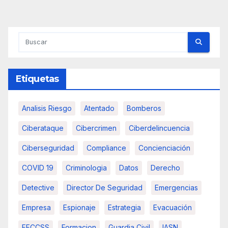
de
entradas
Etiquetas
Analisis Riesgo
Atentado
Bomberos
Ciberataque
Cibercrimen
Ciberdelincuencia
Ciberseguridad
Compliance
Concienciación
COVID 19
Criminologia
Datos
Derecho
Detective
Director De Seguridad
Emergencias
Empresa
Espionaje
Estrategia
Evacuación
FFCCSS
Formacion
Guardia Civil
IASN