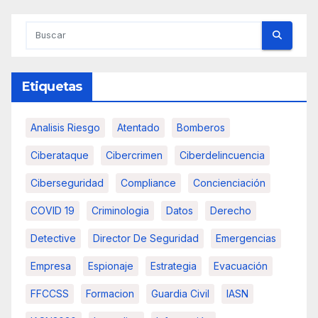
Etiquetas
Analisis Riesgo
Atentado
Bomberos
Ciberataque
Cibercrimen
Ciberdelincuencia
Ciberseguridad
Compliance
Concienciación
COVID 19
Criminologia
Datos
Derecho
Detective
Director De Seguridad
Emergencias
Empresa
Espionaje
Estrategia
Evacuación
FFCCSS
Formacion
Guardia Civil
IASN