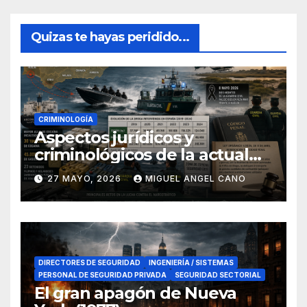
Quizas te hayas peridido...
CRIMINOLOGÍA
Aspectos jurídicos y
criminológicos de la actual
lucha contra el narcotráfico
27 MAYO, 2026
MIGUEL ANGEL CANO
en el sur de España
DIRECTORES DE SEGURIDAD
INGENIERÍA / SISTEMAS
PERSONAL DE SEGURIDAD PRIVADA
SEGURIDAD SECTORIAL
El gran apagón de Nueva