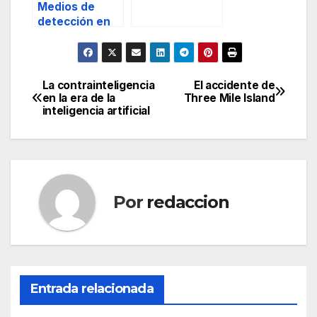
Seguridad
Medios de
Privada.
detección en
seguridad
privada
La contrainteligencia
El accidente de
Navegación
en la era de la
Three Mile Island
inteligencia artificial
de
entradas
Por
redaccion
Entrada relacionada