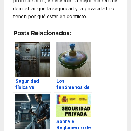
profesional es, en esencia, la mejor manera de
demostrar que la seguridad y la privacidad no
tienen por qué estar en conflicto.
Posts Relacionados:
Seguridad
Los
física vs
fenómenos de
seguridad
movimientos
electrónica
centrípetos y
centrífugos en
escenarios de
masas
Sobre el
humanas Parte
Reglamento de
II