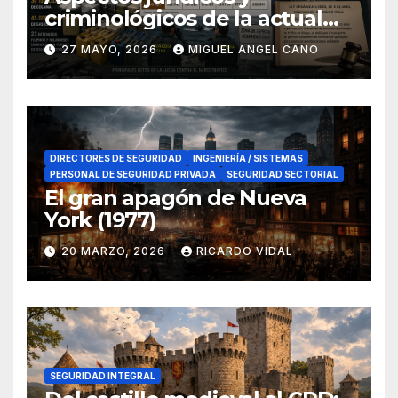
criminológicos de la actual
lucha contra el narcotráfico
27 MAYO, 2026
MIGUEL ANGEL CANO
en el sur de España
DIRECTORES DE SEGURIDAD
INGENIERÍA / SISTEMAS
PERSONAL DE SEGURIDAD PRIVADA
SEGURIDAD SECTORIAL
El gran apagón de Nueva
York (1977)
20 MARZO, 2026
RICARDO VIDAL
SEGURIDAD INTEGRAL