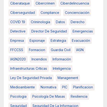
Ciberataque
Cibercrimen
Ciberdelincuencia
Ciberseguridad
Compliance
Concienciación
COVID 19
Criminologia
Datos
Derecho
Detective
Director De Seguridad
Emergencias
Empresa
Espionaje
Estrategia
Evacuación
FFCCSS
Formacion
Guardia Civil
IASN
IASN2020
Incendios
Información
Infraestructuras Críticas
Inteligencia
Ley De Seguridad Privada
Management
Medioambiente
Normativa
PIC
Planificacion
Psicologia
Psicología De Masas
Resiliencia
Seguridad
Seguridad De La Informacion