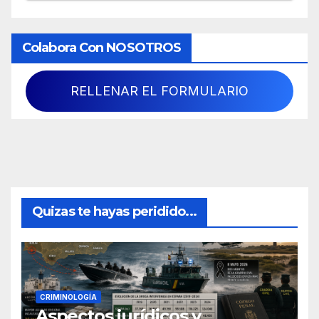
Colabora Con NOSOTROS
RELLENAR EL FORMULARIO
Quizas te hayas peridido...
CRIMINOLOGÍA
Aspectos jurídicos y