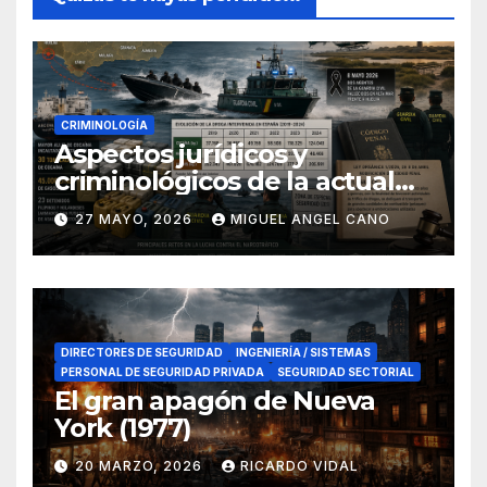
CRIMINOLOGÍA
Aspectos jurídicos y
criminológicos de la actual
lucha contra el narcotráfico
27 MAYO, 2026
MIGUEL ANGEL CANO
en el sur de España
DIRECTORES DE SEGURIDAD
INGENIERÍA / SISTEMAS
PERSONAL DE SEGURIDAD PRIVADA
SEGURIDAD SECTORIAL
El gran apagón de Nueva
York (1977)
20 MARZO, 2026
RICARDO VIDAL