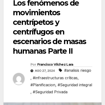
Los fenómenos de
movimientos
centrípetos y
centrífugos en
escenarios de masas
humanas Parte II
Por
Francisco Vílchez Lara
#analisis riesgo
AGO 27, 2024
,
#infraestructuras críticas
,
#Planificacion
,
#Seguridad integral
,
#Seguridad Privada