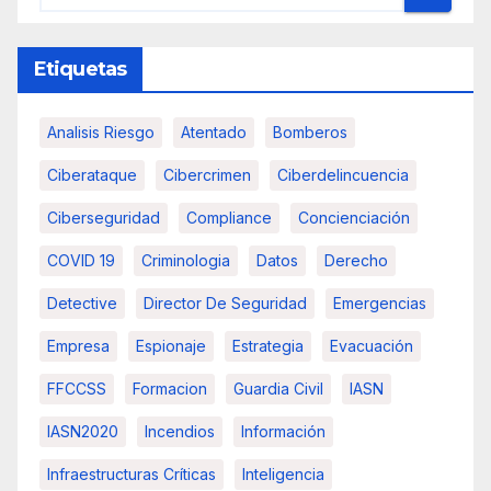
Etiquetas
Analisis Riesgo
Atentado
Bomberos
Ciberataque
Cibercrimen
Ciberdelincuencia
Ciberseguridad
Compliance
Concienciación
COVID 19
Criminologia
Datos
Derecho
Detective
Director De Seguridad
Emergencias
Empresa
Espionaje
Estrategia
Evacuación
FFCCSS
Formacion
Guardia Civil
IASN
IASN2020
Incendios
Información
Infraestructuras Críticas
Inteligencia