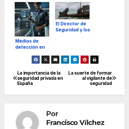
seguridad
movimientos
electrónica
centrípetos y
centrífugos en
escenarios de
El Director de
masas
Seguridad y los
humanas parte
tiburones:
I
Medios de
gestión de
detección en
riesgos.
seguridad
privada
La importancia de la
La suerte de formar
Navegación
seguridad privada en
al vigilante de
España
seguridad
de
entradas
Por
Francisco Vílchez