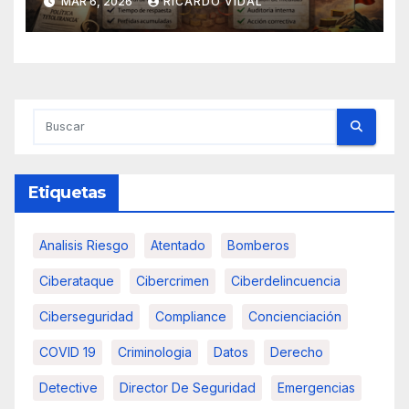
MAR 6, 2026
RICARDO VIDAL
Etiquetas
Analisis Riesgo
Atentado
Bomberos
Ciberataque
Cibercrimen
Ciberdelincuencia
Ciberseguridad
Compliance
Concienciación
COVID 19
Criminologia
Datos
Derecho
Detective
Director De Seguridad
Emergencias