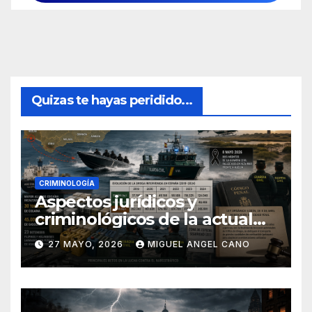
Quizas te hayas peridido...
CRIMINOLOGÍA
Aspectos jurídicos y
criminológicos de la actual
lucha contra el narcotráfico
27 MAYO, 2026
MIGUEL ANGEL CANO
en el sur de España