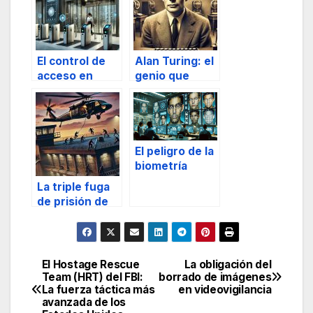
El control de
Alan Turing: el
acceso en
genio que
edificios
ganó una
guerra
El peligro de la
biometría
facial en la
La triple fuga
detección de
de prisión de
conductas
Pascal Payet
criminales
El Hostage Rescue
La obligación del
Navegación
Team (HRT) del FBI:
borrado de imágenes
La fuerza táctica más
en videovigilancia
de
avanzada de los