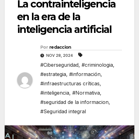
La contrainteligencia
en la era de la
inteligencia artificial
Por
redaccion
NOV 28, 2024
#Ciberseguridad
,
#criminologia
,
#estrategia
,
#información
,
#infraestructuras críticas
,
#inteligencia
,
#Normativa
,
#seguridad de la informacion
,
#Seguridad integral