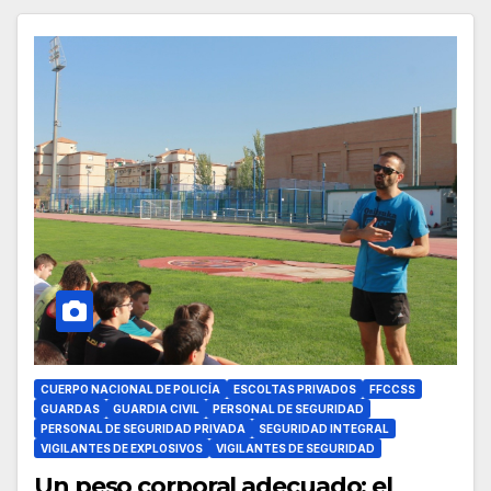
CUERPO NACIONAL DE POLICÍA
ESCOLTAS PRIVADOS
FFCCSS
GUARDAS
GUARDIA CIVIL
PERSONAL DE SEGURIDAD
PERSONAL DE SEGURIDAD PRIVADA
SEGURIDAD INTEGRAL
VIGILANTES DE EXPLOSIVOS
VIGILANTES DE SEGURIDAD
Un peso corporal adecuado: el