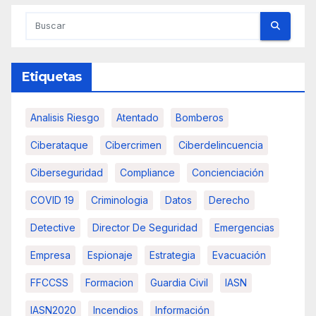
entradas
Etiquetas
Analisis Riesgo
Atentado
Bomberos
Ciberataque
Cibercrimen
Ciberdelincuencia
Ciberseguridad
Compliance
Concienciación
COVID 19
Criminologia
Datos
Derecho
Detective
Director De Seguridad
Emergencias
Empresa
Espionaje
Estrategia
Evacuación
FFCCSS
Formacion
Guardia Civil
IASN
IASN2020
Incendios
Información