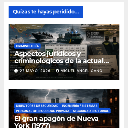
Quizas te hayas peridido...
CRIMINOLOGÍA
Aspectos jurídicos y
criminológicos de la actual
lucha contra el narcotráfico
27 MAYO, 2026
MIGUEL ANGEL CANO
en el sur de España
DIRECTORES DE SEGURIDAD
INGENIERÍA / SISTEMAS
PERSONAL DE SEGURIDAD PRIVADA
SEGURIDAD SECTORIAL
El gran apagón de Nueva
York (1977)