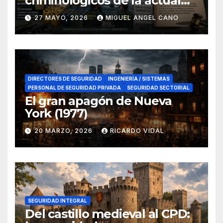
criminológicos de la actual
lucha contra el narcotráfico
27 MAYO, 2026
MIGUEL ANGEL CANO
en el sur de España
DIRECTORES DE SEGURIDAD
INGENIERÍA / SISTEMAS
PERSONAL DE SEGURIDAD PRIVADA
SEGURIDAD SECTORIAL
El gran apagón de Nueva
York (1977)
20 MARZO, 2026
RICARDO VIDAL
SEGURIDAD INTEGRAL
Del castillo medieval al CPD: