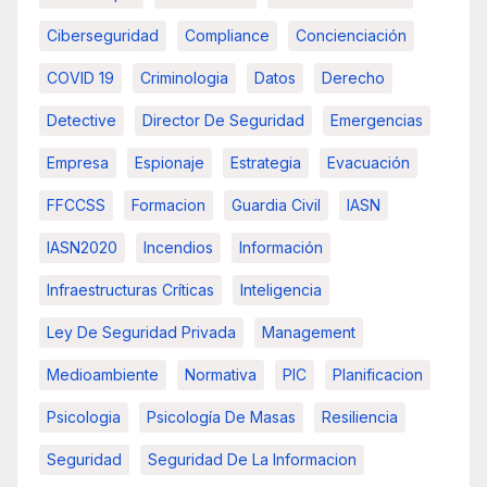
Ciberseguridad
Compliance
Concienciación
COVID 19
Criminologia
Datos
Derecho
Detective
Director De Seguridad
Emergencias
Empresa
Espionaje
Estrategia
Evacuación
FFCCSS
Formacion
Guardia Civil
IASN
IASN2020
Incendios
Información
Infraestructuras Críticas
Inteligencia
Ley De Seguridad Privada
Management
Medioambiente
Normativa
PIC
Planificacion
Psicologia
Psicología De Masas
Resiliencia
Seguridad
Seguridad De La Informacion