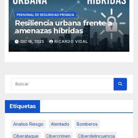
PERSONAL DE SEGURIDAD PRIVADA
Resiliencia urbana frente a
amenazas híbridas
DIC 16, 2025
RICARDO VIDAL
Etiquetas
Analisis Riesgo
Atentado
Bomberos
Ciberataque
Cibercrimen
Ciberdelincuencia