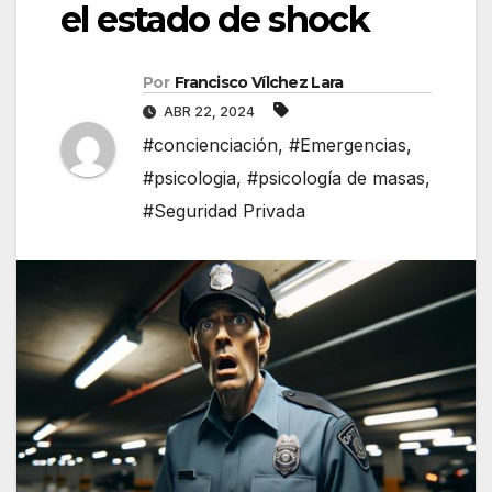
el estado de shock
Por
Francisco Vílchez Lara
ABR 22, 2024
#concienciación
,
#Emergencias
,
#psicologia
,
#psicología de masas
,
#Seguridad Privada