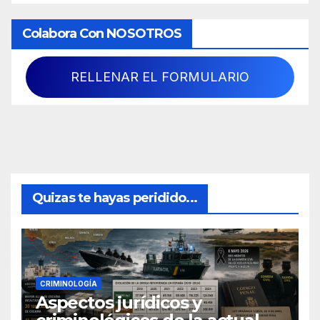
Colabora Con NOSOTROS
RELLENAR EL FORMULARIO
Quizas te hayas peridido...
CRIMINOLOGÍA
Aspectos jurídicos y