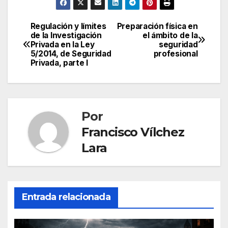
aplicadas a la
seguridad
seguridad
profesional
privada
Regulación y límites
Preparación física en
Navegación
de la Investigación
el ámbito de la
Privada en la Ley
seguridad
de
5/2014, de Seguridad
profesional
Privada, parte I
entradas
Por
Francisco Vílchez
Lara
Entrada relacionada