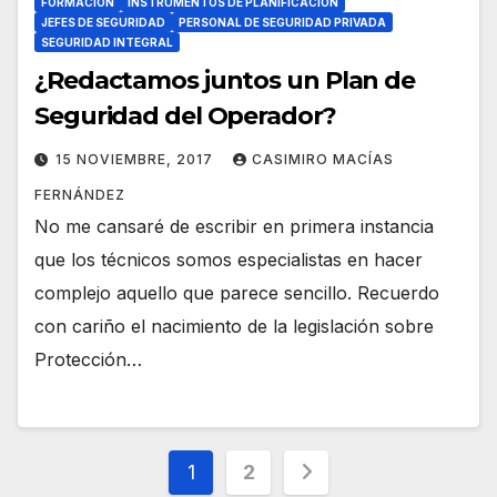
FORMACIÓN
INSTRUMENTOS DE PLANIFICACIÓN
JEFES DE SEGURIDAD
PERSONAL DE SEGURIDAD PRIVADA
SEGURIDAD INTEGRAL
¿Redactamos juntos un Plan de
Seguridad del Operador?
15 NOVIEMBRE, 2017
CASIMIRO MACÍAS
FERNÁNDEZ
No me cansaré de escribir en primera instancia
que los técnicos somos especialistas en hacer
complejo aquello que parece sencillo. Recuerdo
con cariño el nacimiento de la legislación sobre
Protección…
Paginación
1
2