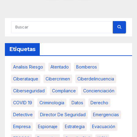
de
entradas
Etiquetas
Analisis Riesgo
Atentado
Bomberos
Ciberataque
Cibercrimen
Ciberdelincuencia
Ciberseguridad
Compliance
Concienciación
COVID 19
Criminologia
Datos
Derecho
Detective
Director De Seguridad
Emergencias
Empresa
Espionaje
Estrategia
Evacuación