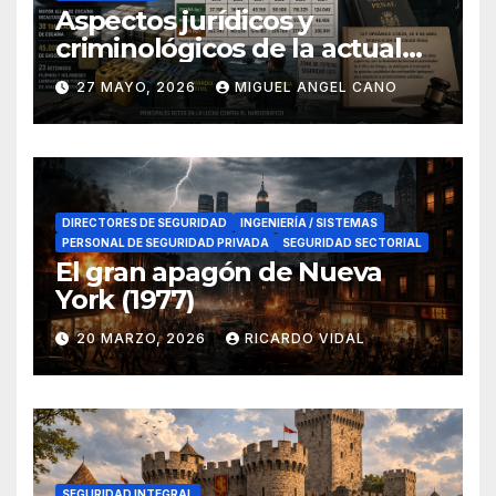
Aspectos jurídicos y
criminológicos de la actual
lucha contra el narcotráfico
27 MAYO, 2026
MIGUEL ANGEL CANO
en el sur de España
DIRECTORES DE SEGURIDAD
INGENIERÍA / SISTEMAS
PERSONAL DE SEGURIDAD PRIVADA
SEGURIDAD SECTORIAL
El gran apagón de Nueva
York (1977)
20 MARZO, 2026
RICARDO VIDAL
SEGURIDAD INTEGRAL