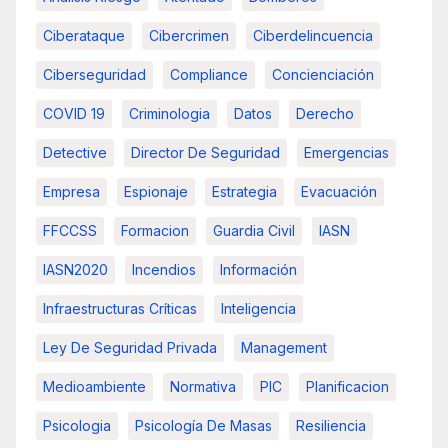
Ciberataque
Cibercrimen
Ciberdelincuencia
Ciberseguridad
Compliance
Concienciación
COVID 19
Criminologia
Datos
Derecho
Detective
Director De Seguridad
Emergencias
Empresa
Espionaje
Estrategia
Evacuación
FFCCSS
Formacion
Guardia Civil
IASN
IASN2020
Incendios
Información
Infraestructuras Críticas
Inteligencia
Ley De Seguridad Privada
Management
Medioambiente
Normativa
PIC
Planificacion
Psicologia
Psicología De Masas
Resiliencia