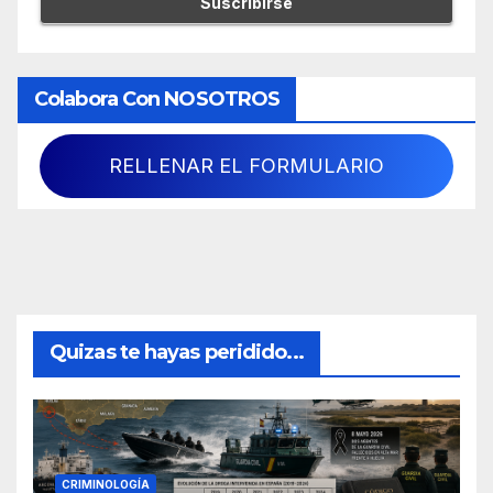
Colabora Con NOSOTROS
RELLENAR EL FORMULARIO
Quizas te hayas peridido...
CRIMINOLOGÍA