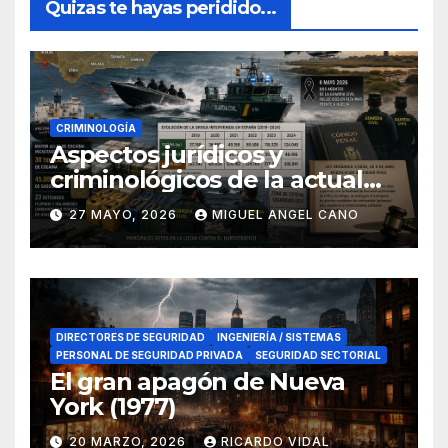
Quizas te hayas peridido...
CRIMINOLOGÍA
Aspectos jurídicos y
criminológicos de la actual
lucha contra el narcotráfico
27 MAYO, 2026
MIGUEL ANGEL CANO
en el sur de España
DIRECTORES DE SEGURIDAD
INGENIERÍA / SISTEMAS
PERSONAL DE SEGURIDAD PRIVADA
SEGURIDAD SECTORIAL
El gran apagón de Nueva
York (1977)
20 MARZO, 2026
RICARDO VIDAL