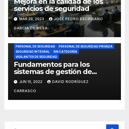
Mejora en la calidad de los
servicios de seguridad
MAR 29, 2023
JOSÉ PEDRO ESCRIBANO
GARCIA DE MESA
DIRECTORES DE SEGURIDAD
FORMACIÓN
INSTRUMENTOS DE PLANIFICACIÓN
JEFES DE SEGURIDAD
PERSONAL DE SEGURIDAD
PERSONAL DE SEGURIDAD PRIVADA
SEGURIDAD INTEGRAL
SIN CATEGORÍA
VIGILANTES DE SEGURIDAD
Fundamentos para los
sistemas de gestión de
emergencias, I.
JUN 15, 2022
DAVID RODRÍGUEZ
CARRASCO