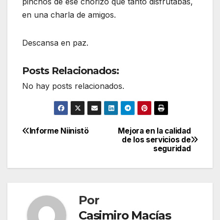
pinchos de ese chorizo que tanto disfrutabas,
en una charla de amigos.
Descansa en paz.
Posts Relacionados:
No hay posts relacionados.
Informe Niinistö
Mejora en la calidad
Navegación
de los servicios de
seguridad
de
entradas
Por
Casimiro Macías