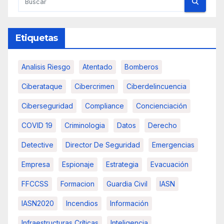
Etiquetas
Analisis Riesgo
Atentado
Bomberos
Ciberataque
Cibercrimen
Ciberdelincuencia
Ciberseguridad
Compliance
Concienciación
COVID 19
Criminologia
Datos
Derecho
Detective
Director De Seguridad
Emergencias
Empresa
Espionaje
Estrategia
Evacuación
FFCCSS
Formacion
Guardia Civil
IASN
IASN2020
Incendios
Información
Infraestructuras Críticas
Inteligencia