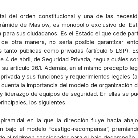
al del orden constitucional y una de las necesi
a pirámide de Maslow, es monopolio exclusivo del Es
a para sus ciudadanos. Es el Estado el que cede par
 de otra manera, no sería posible garantizar ent
es tanto públicas como privadas (artículo 5 LSP). E
de 4 de abril, de Seguridad Privada, regula cuáles so
 su artículo 26.1. Además, en el mismo precepto leg
rivada y sus funciones y requerimientos legales (ar
cuenta la importancia del modelo de organización d
 y liderazgo de equipos de seguridad. En ellas se p
rincipales, los siguientes:
piramidal en la que la dirección fluye hacia abajo
an bajo el modelo “castigo-recompensa”, premiand
ndo al régimen sancionador para el bajo desempeño.