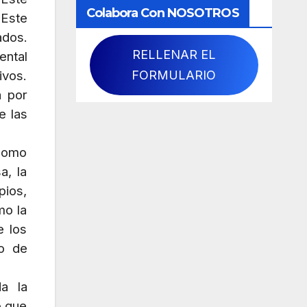
Colabora Con NOSOTROS
 Este
ados.
RELLENAR EL
ental
FORMULARIO
ivos.
a por
e las
 como
a, la
pios,
mo la
e los
so de
a la
o que