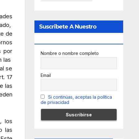
dades
tado,
Suscribete A Nuestro
te de
Newsletter
ornos
s por
Nombre o nombre completo
n las
al se
Email
t. 17
e las
ueden
Si continúas, aceptas la política
de privacidad
, los
o las
 Este