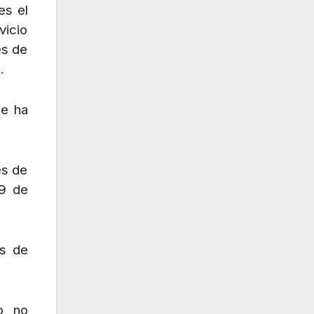
es el
vicio
es de
.
ue ha
es de
 9 de
as de
 o no