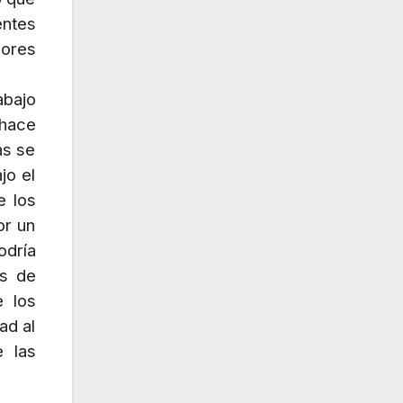
entes
dores
abajo
 hace
ás se
jo el
e los
or un
odría
es de
e los
ad al
e las