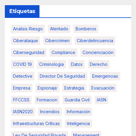
Etiquetas
Analisis Riesgo
Atentado
Bomberos
Ciberataque
Cibercrimen
Ciberdelincuencia
Ciberseguridad
Compliance
Concienciación
COVID 19
Criminologia
Datos
Derecho
Detective
Director De Seguridad
Emergencias
Empresa
Espionaje
Estrategia
Evacuación
FFCCSS
Formacion
Guardia Civil
IASN
IASN2020
Incendios
Información
Infraestructuras Críticas
Inteligencia
Ley De Seguridad Privada
Management