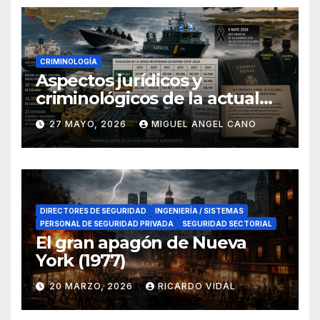
CRIMINOLOGÍA
Aspectos jurídicos y
criminológicos de la actual
lucha contra el narcotráfico
27 MAYO, 2026
MIGUEL ANGEL CANO
en el sur de España
DIRECTORES DE SEGURIDAD
INGENIERÍA / SISTEMAS
PERSONAL DE SEGURIDAD PRIVADA
SEGURIDAD SECTORIAL
El gran apagón de Nueva
York (1977)
20 MARZO, 2026
RICARDO VIDAL