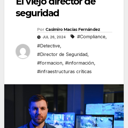
El viejo director de
seguridad
Por
Casimiro Macías Fernández
#Compliance
,
JUL 26, 2024
#Detective
,
#Director de Seguridad
,
#formacion
,
#información
,
#infraestructuras críticas