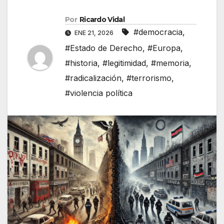
Por
Ricardo Vidal
#democracia
,
ENE 21, 2026
#Estado de Derecho
,
#Europa
,
#historia
,
#legitimidad
,
#memoria
,
#radicalización
,
#terrorismo
,
#violencia política