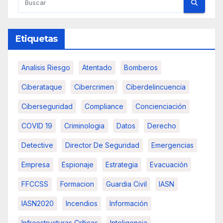
Etiquetas
Analisis Riesgo
Atentado
Bomberos
Ciberataque
Cibercrimen
Ciberdelincuencia
Ciberseguridad
Compliance
Concienciación
COVID 19
Criminologia
Datos
Derecho
Detective
Director De Seguridad
Emergencias
Empresa
Espionaje
Estrategia
Evacuación
FFCCSS
Formacion
Guardia Civil
IASN
IASN2020
Incendios
Información
Infraestructuras Críticas
Inteligencia