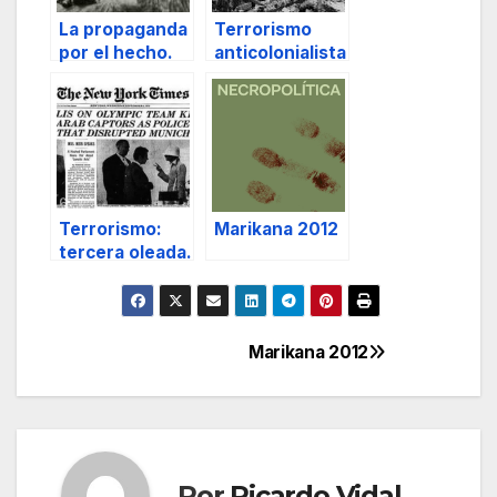
La propaganda
Terrorismo
por el hecho.
anticolonialista
.
Terrorismo:
Marikana 2012
tercera oleada.
Marikana 2012
Navegación
de
entradas
Por
Ricardo Vidal