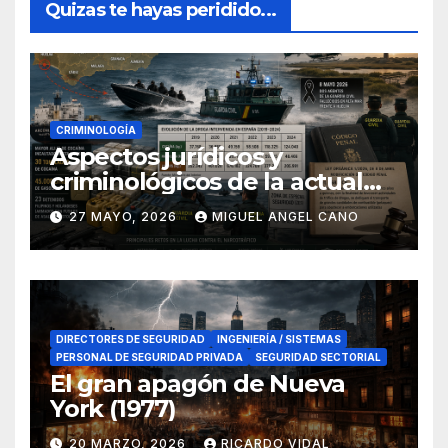
Quizas te hayas peridido...
CRIMINOLOGÍA
Aspectos jurídicos y
criminológicos de la actual
lucha contra el narcotráfico
27 MAYO, 2026
MIGUEL ANGEL CANO
en el sur de España
DIRECTORES DE SEGURIDAD
INGENIERÍA / SISTEMAS
PERSONAL DE SEGURIDAD PRIVADA
SEGURIDAD SECTORIAL
El gran apagón de Nueva
York (1977)
20 MARZO, 2026
RICARDO VIDAL