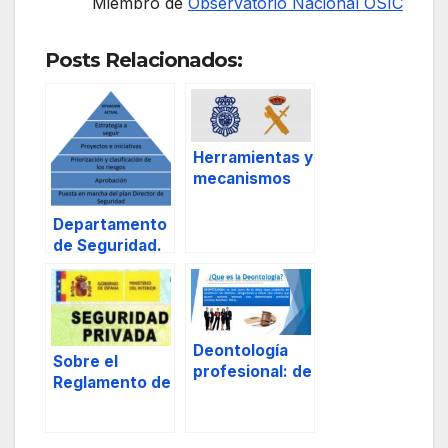
Miembro de
Observatorio Nacional OSIC
Posts Relacionados:
Herramientas y
mecanismos
de
cooperación y
Departamento
colaboración
de Seguridad.
entre la
seguridad
pública y la
seguridad
privada.
Deontología
Sobre el
profesional: de
Reglamento de
los diez
Seguridad
mandamientos
Privada.
-principios del