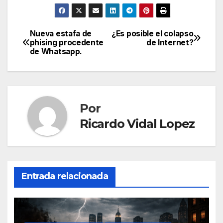
personal de
seguridad
privada.
Nueva estafa de
¿Es posible el colapso
Navegación
phising procedente
de Internet?
de Whatsapp.
de
entradas
Por
Ricardo Vidal Lopez
Entrada relacionada