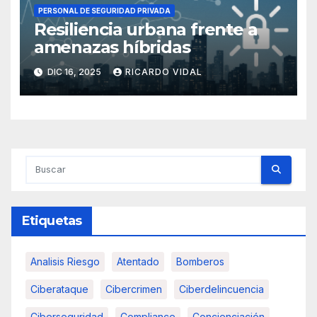
PERSONAL DE SEGURIDAD PRIVADA
Resiliencia urbana frente a
amenazas híbridas
DIC 16, 2025
RICARDO VIDAL
Etiquetas
Analisis Riesgo
Atentado
Bomberos
Ciberataque
Cibercrimen
Ciberdelincuencia
Ciberseguridad
Compliance
Concienciación