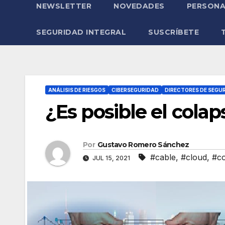
NEWSLETTER
NOVEDADES
PERSONA
SEGURIDAD INTEGRAL
SUSCRÍBETE
ANÁLISIS DE RIESGOS
CIBERSEGURIDAD
DIRECTORES DE SEGU
¿Es posible el colap
Por
Gustavo Romero Sánchez
#cable
,
#cloud
,
#c
JUL 15, 2021