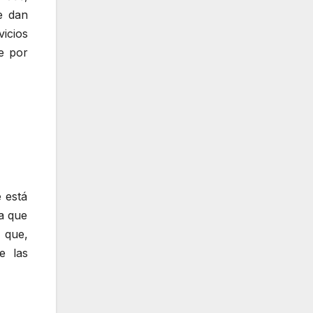
e dan
icios
e por
 está
a que
 que,
e las