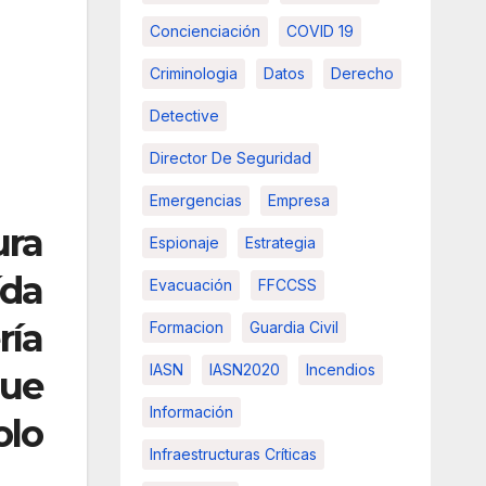
Concienciación
COVID 19
Criminologia
Datos
Derecho
Detective
Director De Seguridad
Emergencias
Empresa
ra
Espionaje
Estrategia
ída
Evacuación
FFCCSS
ría
Formacion
Guardia Civil
IASN
IASN2020
Incendios
que
Información
olo
Infraestructuras Críticas