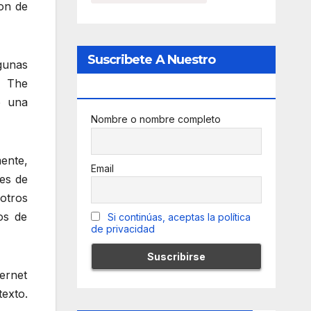
ron de
Suscribete A Nuestro
gunas
, The
Newsletter
ó una
Nombre o nombre completo
mente,
Email
es de
otros
os de
Si continúas, aceptas la política
de privacidad
ternet
texto.