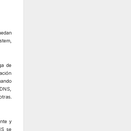
uedan
stem,
ga de
ación
uando
s DNS,
tras.
nte y
NS se