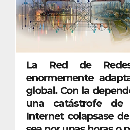
La Red de Redes 
enormemente adaptab
global. Con la depende
una catástrofe de 
Internet colapsase d
sea por unas horas o p