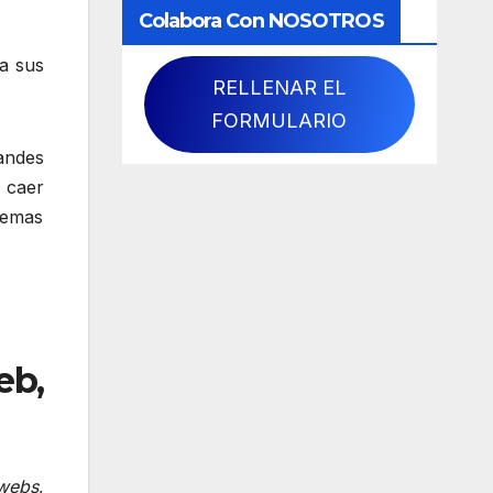
Colabora Con NOSOTROS
a sus
RELLENAR EL
FORMULARIO
andes
 caer
lemas
eb,
webs
,