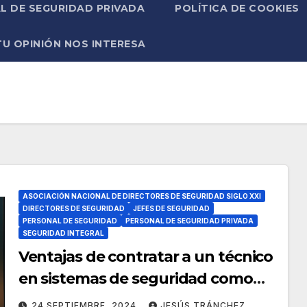
L DE SEGURIDAD PRIVADA
POLÍTICA DE COOKIES
TU OPINIÓN NOS INTERESA
ASOCIACIÓN NACIONAL DE DIRECTORES DE SEGURIDAD SIGLO XXI
DIRECTORES DE SEGURIDAD
JEFES DE SEGURIDAD
PERSONAL DE SEGURIDAD
PERSONAL DE SEGURIDAD PRIVADA
SEGURIDAD INTEGRAL
Ventajas de contratar a un técnico
en sistemas de seguridad como
Director de Seguridad
24 SEPTIEMBRE, 2024
JESÚS TRÁNCHEZ