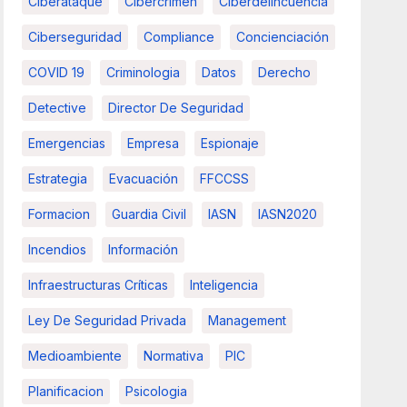
Ciberataque
Cibercrimen
Ciberdelincuencia
Ciberseguridad
Compliance
Concienciación
COVID 19
Criminologia
Datos
Derecho
Detective
Director De Seguridad
Emergencias
Empresa
Espionaje
Estrategia
Evacuación
FFCCSS
Formacion
Guardia Civil
IASN
IASN2020
Incendios
Información
Infraestructuras Críticas
Inteligencia
Ley De Seguridad Privada
Management
Medioambiente
Normativa
PIC
Planificacion
Psicologia