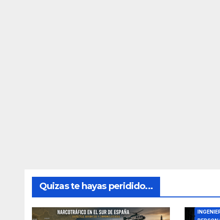
Quizas te hayas peridido...
DIRECTO
INGENIE