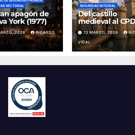
L DE SEGURIDAD PRIVADA
DAD SECTORIAL
SEGURIDAD INTEGRAL
ran apagón de
Del castillo
a York (1977)
medieval al CPD:
seguridad por c
MARZO, 2026
RICARDO
13 MARZO, 2026
RI
VIDAL