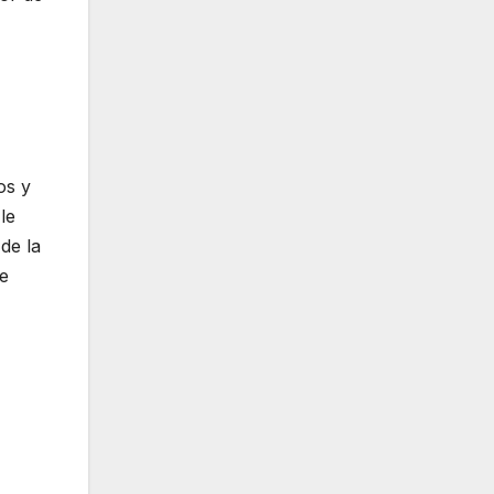
os y
le
de la
de