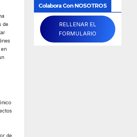
Colabora Con NOSOTROS
na
RELLENAR EL
s de
tar
FORMULARIO
iénes
 en
un
ónico
ectos
tor de