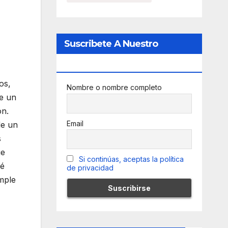
Suscribete A Nuestro
Newsletter
os,
Nombre o nombre completo
ue un
ón.
Email
de un
s
ue
Si continúas, aceptas la política
sé
de privacidad
mple