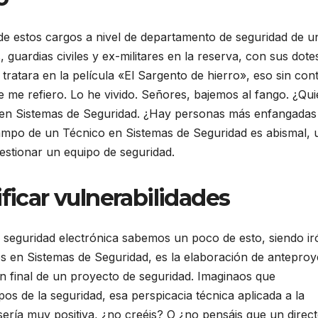
de estos cargos a nivel de departamento de seguridad de u
guardias civiles y ex-militares en la reserva, con sus dote
ratara en la película «El Sargento de hierro», eso sin con
ue me refiero. Lo he vivido. Señores, bajemos al fango. ¿Qu
 en Sistemas de Seguridad. ¿Hay personas más enfangadas
campo de un Técnico en Sistemas de Seguridad es abismal, 
gestionar un equipo de seguridad.
ficar vulnerabilidades
 seguridad electrónica sabemos un poco de esto, siendo ir
 en Sistemas de Seguridad, es la elaboración de anteproy
ón final de un proyecto de seguridad. Imaginaos que
s de la seguridad, esa perspicacia técnica aplicada a la
 sería muy positiva, ¿no creéis? O ¿no pensáis que un direc