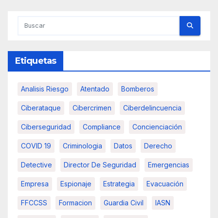
Etiquetas
Analisis Riesgo
Atentado
Bomberos
Ciberataque
Cibercrimen
Ciberdelincuencia
Ciberseguridad
Compliance
Concienciación
COVID 19
Criminologia
Datos
Derecho
Detective
Director De Seguridad
Emergencias
Empresa
Espionaje
Estrategia
Evacuación
FFCCSS
Formacion
Guardia Civil
IASN