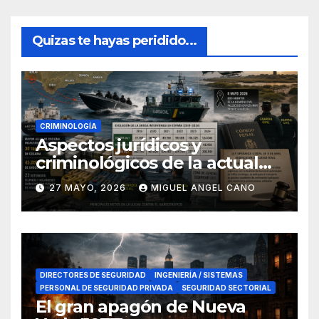
Quizas te hayas peridido...
CRIMINOLOGÍA
Aspectos jurídicos y
criminológicos de la actual
lucha contra el narcotráfico
27 MAYO, 2026
MIGUEL ANGEL CANO
en el sur de España
DIRECTORES DE SEGURIDAD
INGENIERÍA / SISTEMAS
PERSONAL DE SEGURIDAD PRIVADA
SEGURIDAD SECTORIAL
El gran apagón de Nueva