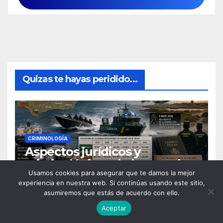
Quizas te hayas peridido...
CRIMINOLOGÍA
Aspectos jurídicos y
criminológicos de la actual
Usamos cookies para asegurar que te damos la mejor
lucha contra el narcotráfico
27 MAYO, 2026
MIGUEL ANGEL CANO
experiencia en nuestra web. Si continúas usando este sitio,
en el sur de España
asumiremos que estás de acuerdo con ello.
Aceptar