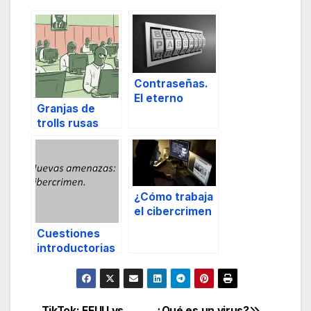
Contraseñas.
El eterno
Granjas de
dilema.
trolls rusas
¿Cómo trabaja
el cibercrimen
organizado?
Cuestiones
introductorias
a la
Cibersegurida
d.
TikTok: EEUU vs
¿Qué es un virus?