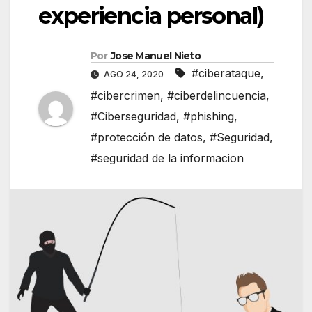
experiencia personal)
Por
Jose Manuel Nieto
#ciberataque
,
AGO 24, 2020
#cibercrimen
,
#ciberdelincuencia
,
#Ciberseguridad
,
#phishing
,
#protección de datos
,
#Seguridad
,
#seguridad de la informacion