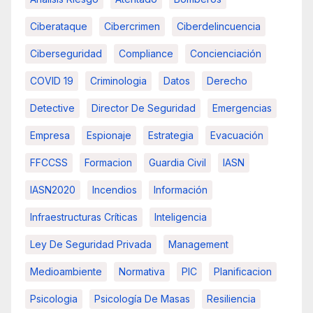
Ciberataque
Cibercrimen
Ciberdelincuencia
Ciberseguridad
Compliance
Concienciación
COVID 19
Criminologia
Datos
Derecho
Detective
Director De Seguridad
Emergencias
Empresa
Espionaje
Estrategia
Evacuación
FFCCSS
Formacion
Guardia Civil
IASN
IASN2020
Incendios
Información
Infraestructuras Críticas
Inteligencia
Ley De Seguridad Privada
Management
Medioambiente
Normativa
PIC
Planificacion
Psicologia
Psicología De Masas
Resiliencia