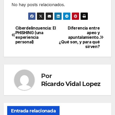
No hay posts relacionados.
Ciberdelincuencia: El
Diferencia entre
Navegación
PHISHING (una
apeo y
experiencia
apuntalamiento.
de
personal)
¿Qué son, y para qué
sirven?
entradas
Por
Ricardo Vidal Lopez
Entrada relacionada