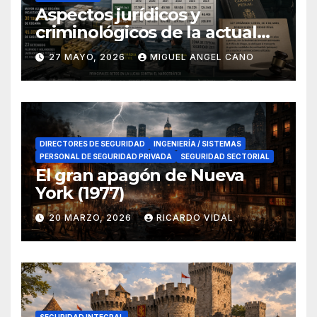
Aspectos jurídicos y
criminológicos de la actual
lucha contra el narcotráfico
27 MAYO, 2026
MIGUEL ANGEL CANO
en el sur de España
DIRECTORES DE SEGURIDAD
INGENIERÍA / SISTEMAS
PERSONAL DE SEGURIDAD PRIVADA
SEGURIDAD SECTORIAL
El gran apagón de Nueva
York (1977)
20 MARZO, 2026
RICARDO VIDAL
SEGURIDAD INTEGRAL