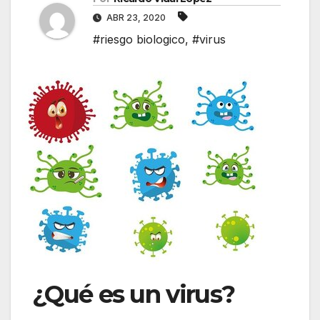
ABR 23, 2020
#riesgo biologico
,
#virus
¿Qué es un virus?