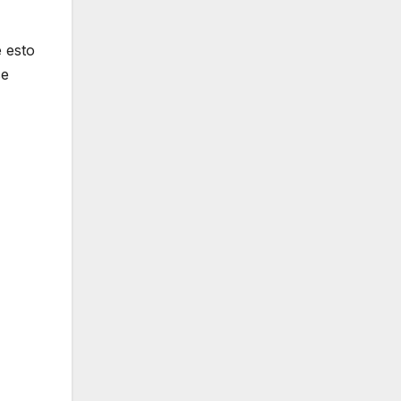
e esto
se