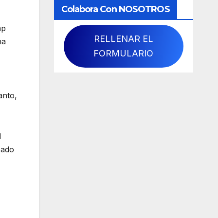
Colabora Con NOSOTROS
mp
RELLENAR EL
ha
FORMULARIO
anto,
l
cado