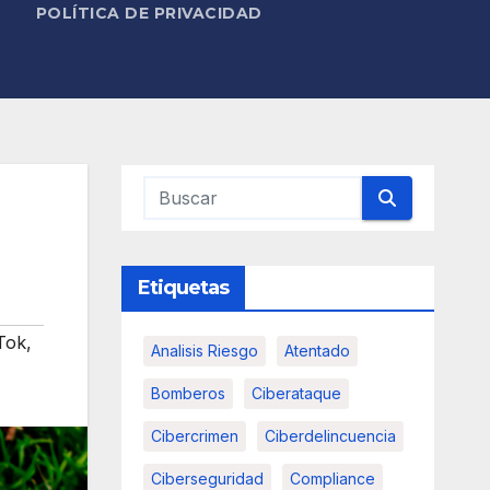
POLÍTICA DE PRIVACIDAD
Etiquetas
Tok
,
Analisis Riesgo
Atentado
Bomberos
Ciberataque
Cibercrimen
Ciberdelincuencia
Ciberseguridad
Compliance