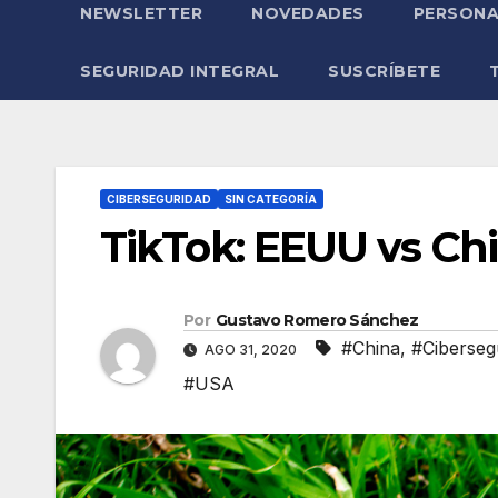
NEWSLETTER
NOVEDADES
PERSONA
SEGURIDAD INTEGRAL
SUSCRÍBETE
CIBERSEGURIDAD
SIN CATEGORÍA
TikTok: EEUU vs Ch
Por
Gustavo Romero Sánchez
#China
,
#Ciberseg
AGO 31, 2020
#USA