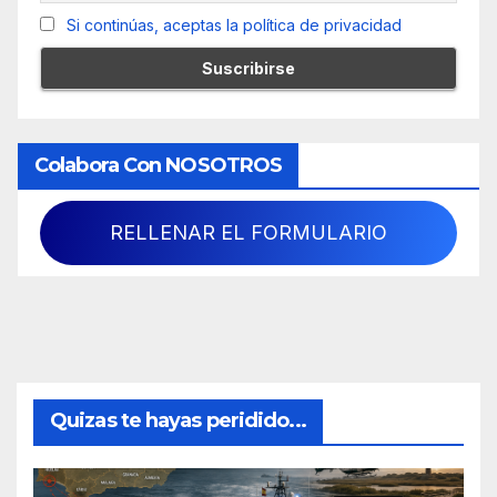
Si continúas, aceptas la política de privacidad
Colabora Con NOSOTROS
RELLENAR EL FORMULARIO
Quizas te hayas peridido...