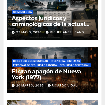
CRIMINOLOGÍA
Aspectos jurídicos y
criminológicos de la actual
lucha contra el narcotráfico
27 MAYO, 2026
MIGUEL ANGEL CANO
en el sur de España
DIRECTORES DE SEGURIDAD
INGENIERÍA / SISTEMAS
PERSONAL DE SEGURIDAD PRIVADA
SEGURIDAD SECTORIAL
El gran apagón de Nueva
York (1977)
20 MARZO, 2026
RICARDO VIDAL