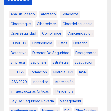
Analisis Riesgo
Atentado
Bomberos
Ciberataque
Cibercrimen
Ciberdelincuencia
Ciberseguridad
Compliance
Concienciación
COVID 19
Criminologia
Datos
Derecho
Detective
Director De Seguridad
Emergencias
Empresa
Espionaje
Estrategia
Evacuación
FFCCSS
Formacion
Guardia Civil
IASN
IASN2020
Incendios
Información
Infraestructuras Críticas
Inteligencia
Ley De Seguridad Privada
Management
Medioambiente
Normativa
PIC
Planificacion