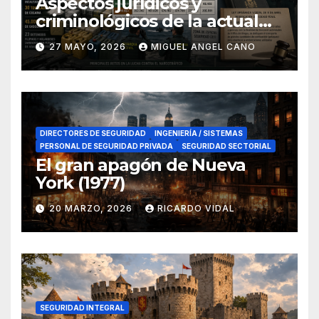
Aspectos jurídicos y
criminológicos de la actual
lucha contra el narcotráfico
27 MAYO, 2026
MIGUEL ANGEL CANO
en el sur de España
DIRECTORES DE SEGURIDAD
INGENIERÍA / SISTEMAS
PERSONAL DE SEGURIDAD PRIVADA
SEGURIDAD SECTORIAL
El gran apagón de Nueva
York (1977)
20 MARZO, 2026
RICARDO VIDAL
SEGURIDAD INTEGRAL