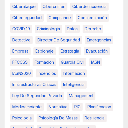
Ciberataque
Cibercrimen
Ciberdelincuencia
Ciberseguridad
Compliance
Concienciación
COVID 19
Criminologia
Datos
Derecho
Detective
Director De Seguridad
Emergencias
Empresa
Espionaje
Estrategia
Evacuación
FFCCSS
Formacion
Guardia Civil
IASN
IASN2020
Incendios
Información
Infraestructuras Críticas
Inteligencia
Ley De Seguridad Privada
Management
Medioambiente
Normativa
PIC
Planificacion
Psicologia
Psicología De Masas
Resiliencia