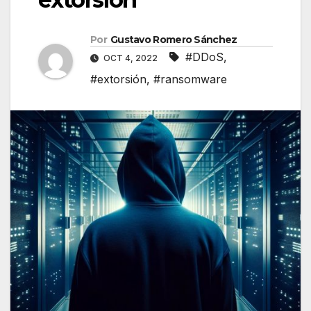
Por
Gustavo Romero Sánchez
#DDoS
,
OCT 4, 2022
#extorsión
,
#ransomware