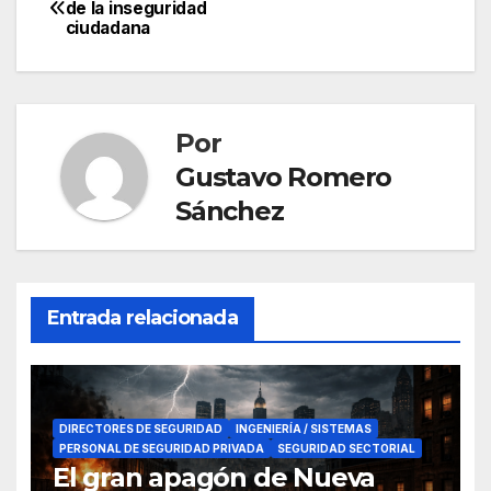
Navegación
de la inseguridad
ciudadana
de
entradas
Por
Gustavo Romero
Sánchez
Entrada relacionada
DIRECTORES DE SEGURIDAD
INGENIERÍA / SISTEMAS
PERSONAL DE SEGURIDAD PRIVADA
SEGURIDAD SECTORIAL
El gran apagón de Nueva