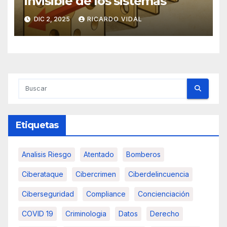
invisible de los sistemas
DIC 2, 2025
RICARDO VIDAL
Etiquetas
Analisis Riesgo
Atentado
Bomberos
Ciberataque
Cibercrimen
Ciberdelincuencia
Ciberseguridad
Compliance
Concienciación
COVID 19
Criminologia
Datos
Derecho