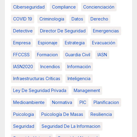
Ciberseguridad
Compliance
Concienciación
COVID 19
Criminologia
Datos
Derecho
Detective
Director De Seguridad
Emergencias
Empresa
Espionaje
Estrategia
Evacuación
FFCCSS
Formacion
Guardia Civil
IASN
IASN2020
Incendios
Información
Infraestructuras Críticas
Inteligencia
Ley De Seguridad Privada
Management
Medioambiente
Normativa
PIC
Planificacion
Psicologia
Psicología De Masas
Resiliencia
Seguridad
Seguridad De La Informacion