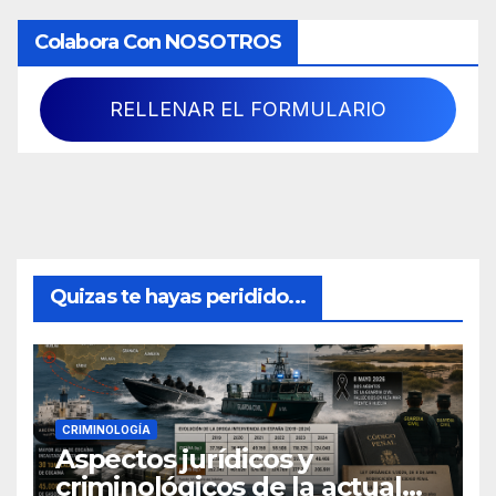
Colabora Con NOSOTROS
RELLENAR EL FORMULARIO
Quizas te hayas peridido...
CRIMINOLOGÍA
Aspectos jurídicos y
criminológicos de la actual