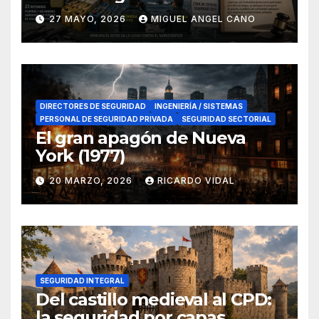
lucha contra el narcotráfico
27 MAYO, 2026
MIGUEL ANGEL CANO
en el sur de España
DIRECTORES DE SEGURIDAD
INGENIERÍA / SISTEMAS
PERSONAL DE SEGURIDAD PRIVADA
SEGURIDAD SECTORIAL
El gran apagón de Nueva
York (1977)
20 MARZO, 2026
RICARDO VIDAL
SEGURIDAD INTEGRAL
Del castillo medieval al CPD:
la seguridad por capas