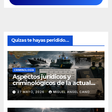
Quizas te hayas peridido...
CRIMINOLOGÍA
Aspectos jurídicos y
criminológicos de la actual
lucha contra el narcotráfico
27 MAYO, 2026
MIGUEL ANGEL CANO
en el sur de España