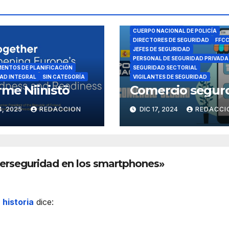
CIBERSEGURIDAD
CUERPO NACIONAL DE POLICÍA
DIRECTORES DE SEGURIDAD
FFC
JEFES DE SEGURIDAD
PERSONAL DE SEGURIDAD PRIVADA
ENTOS DE PLANIFICACIÓN
SEGURIDAD SECTORIAL
AD INTEGRAL
SIN CATEGORÍA
VIGILANTES DE SEGURIDAD
rme Niinistö
Comercio seguro
4, 2025
REDACCION
DIC 17, 2024
REDACCI
erseguridad en los smartphones»
historia
dice: