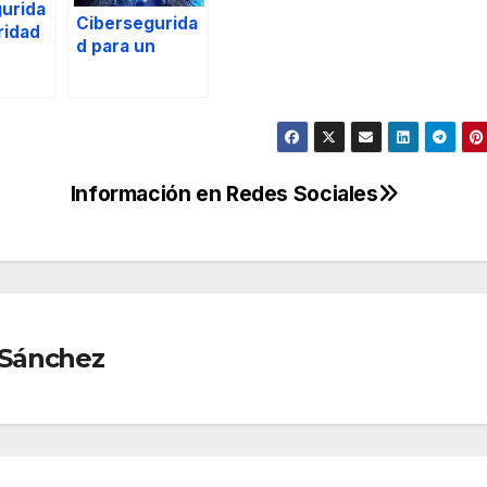
urida
Cibersegurida
ridad
d para un
ica en
Criminólogo.
dor de
nto de
ad
Información en Redes Sociales
Sánchez