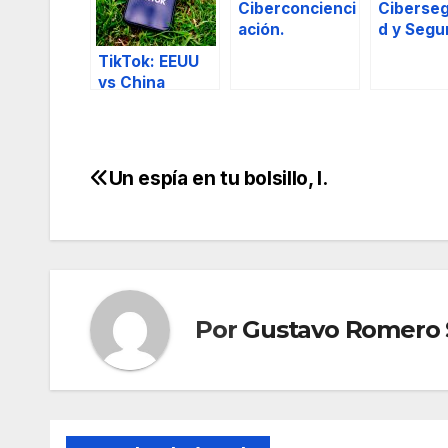
Ciberconcienci
Ciberseg
ación.
d y Segu
Informát
TikTok: EEUU
el Borra
vs China
Reglame
Segurid
Privada.
Un espía en tu bolsillo, I.
Navegación
de
entradas
Por
Gustavo Romero 