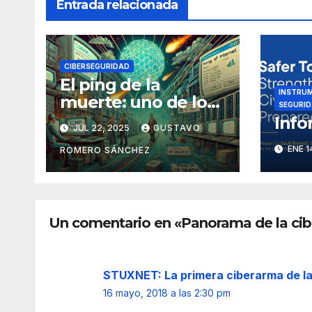
Entrada relacionada
CIBERSEGURIDAD
El ping de la
INSTRUM
muerte: uno de los
SEGURID
primeros ataques
Info
JUL 22, 2025
GUSTAVO
que sacudió
ENE 1
Internet
ROMERO SÁNCHEZ
Un comentario en «Panorama de la cib
STUXNET: La primera ciberarma de la 
16 mayo, 2018 a las 2:30 pm