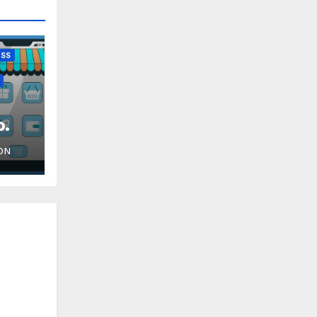
CSS
.
ON