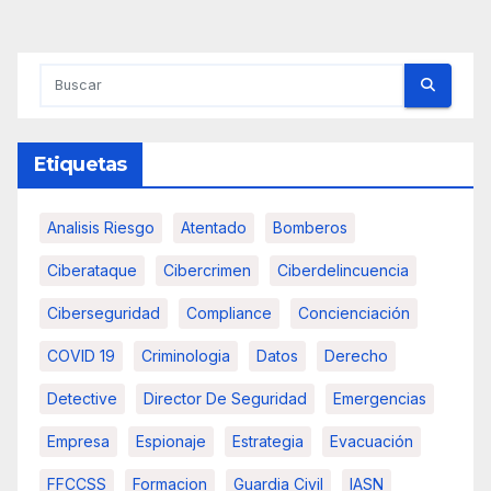
Etiquetas
Analisis Riesgo
Atentado
Bomberos
Ciberataque
Cibercrimen
Ciberdelincuencia
Ciberseguridad
Compliance
Concienciación
COVID 19
Criminologia
Datos
Derecho
Detective
Director De Seguridad
Emergencias
Empresa
Espionaje
Estrategia
Evacuación
FFCCSS
Formacion
Guardia Civil
IASN